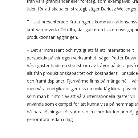
från våra grannländer eller företag, som exempelvis Kr
tiden för att skapa en strategi, säger Dariusz Wellenger,
Till sist presenterade Kraftringens kommunikationsansv
kraftvärmeverk i Örtofta, där gästerna fick en övergripa
produktionsanläggningen.
– Det är intressant och nyttigt att få ett internationellt
perspektiv på vår egen verksamhet, säger Petter Duvan
Våra gäster hade en strid ström av frågor på detaljnivå
allt från produktionskapacitet och kostnader till prisbilde
och framtidsplaner. Fjärrvärme finns på många håll i vä
men våra energikällor ger oss en unikt låg klimatpåverk
som man blir stolt av att våra internationella gäster vill
använda som exempel för att kunna visa på hemmaplan
hållbara lösningar för värme- och elproduktion är möjlig
genomföra redan i dag.