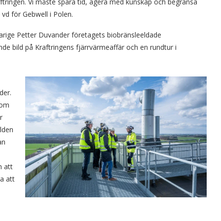
aftringen. Vi måste spara tid, agera med kunskap och begränsa
 vd för Gebwell i Polen.
arige Petter Duvander företagets biobränsleeldade
nde bild på Kraftringens fjärrvärmeaffär och en rundtur i
der.
 om
r
rlden
an
 att
a att