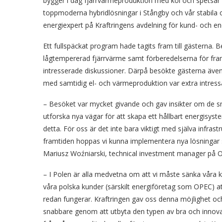
bygger i dag fjärrvärmeproduktion med kol och spetsar m
toppmoderna hybridlösningar i Stångby och vår stabila 
energiexpert på Kraftringens avdelning för kund- och en
Ett fullspäckat program hade tagits fram till gästerna.
lågtempererad fjärrvärme samt förberedelserna för fra
intresserade diskussioner. Därpå besökte gästerna även
med samtidig el- och värmeproduktion var extra intress
– Besöket var mycket givande och gav insikter om de s
utforska nya vägar för att skapa ett hållbart energisyste
detta. För oss är det inte bara viktigt med själva infra
framtiden hoppas vi kunna implementera nya lösningar s
Mariusz Woźniarski, technical investment manager på 
– I Polen är alla medvetna om att vi måste sänka våra kol
våra polska kunder (särskilt energiföretag som OPEC) at
redan fungerar. Kraftringen gav oss denna möjlighet oc
snabbare genom att utbyta den typen av bra och innovati