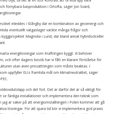
ed olja, så det är en stor kontrast att få visa upp våra
och förnybara basproduktion i Örtofta, säger Jon Svärd,
ergilösningar.
 Besöket inleddes i Stångby där en kombination av geoenergi och
mtida eventuellt vätgaslager väckte många frågor och
 byggprojektet Magnolia i Lund, där bland annat hybridsolceller
ant.
marta energilösningar som Kraftringen byggt. Vi behöver
m, och efter dagens besök har vi fått en klarare förståelse för
strukturen utan även prissättningen som måste beaktas. I
om uppfyller EU:s framtida mål om klimatneutralitet, säger
OPEC.
dioxidutsläpp och det fort. Det är därför det är så viktigt för
t se färdiga installationer och implementera den teknik som
h jag är säker på att energiomställningen i Polen kommer att gå
va lösningar. För att spara tid bör vi implementera god praxis