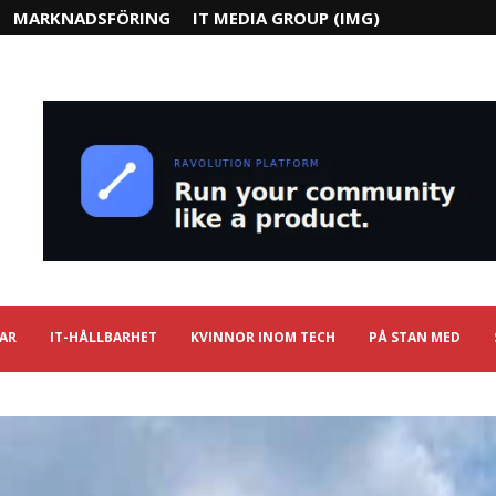
MARKNADSFÖRING
IT MEDIA GROUP (IMG)
IAR
IT-HÅLLBARHET
KVINNOR INOM TECH
PÅ STAN MED