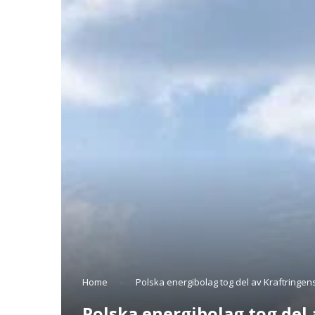
Home
-
Polska energibolag tog del av Kraftringen
Polska energibolag tog del