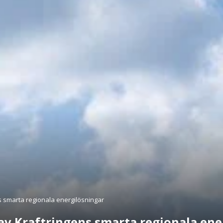
s smarta regionala energilösningar
 av Kraftringens smarta regionala ene