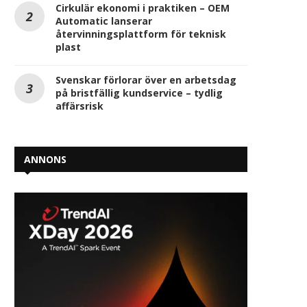
Cirkulär ekonomi i praktiken – OEM
Automatic lanserar
återvinningsplattform för teknisk
plast
Svenskar förlorar över en arbetsdag
på bristfällig kundservice – tydlig
affärsrisk
Vinnergi stärker energiområdet
Anker SOLIX och SegenSo
ANNONS
med Kraftkonsult
samman för att...
2025-08-20
2025-08-18