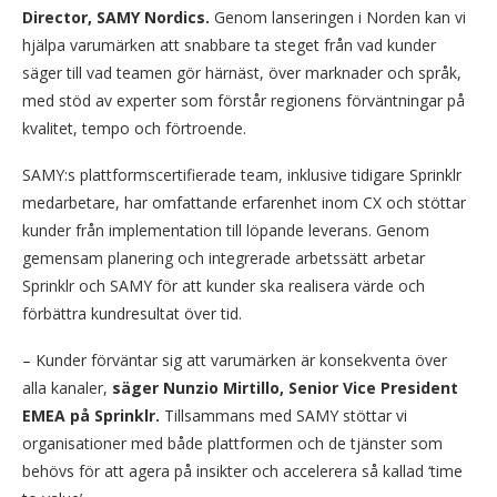
Director, SAMY Nordics.
Genom lanseringen i Norden kan vi
hjälpa varumärken att snabbare ta steget från vad kunder
säger till vad teamen gör härnäst, över marknader och språk,
med stöd av experter som förstår regionens förväntningar på
kvalitet, tempo och förtroende.
SAMY:s plattformscertifierade team, inklusive tidigare Sprinklr
medarbetare, har omfattande erfarenhet inom CX och stöttar
kunder från implementation till löpande leverans. Genom
gemensam planering och integrerade arbetssätt arbetar
Sprinklr och SAMY för att kunder ska realisera värde och
förbättra kundresultat över tid.
– Kunder förväntar sig att varumärken är konsekventa över
alla kanaler,
säger Nunzio Mirtillo, Senior Vice President
EMEA på Sprinklr.
Tillsammans med SAMY stöttar vi
organisationer med både plattformen och de tjänster som
behövs för att agera på insikter och accelerera så kallad ‘time