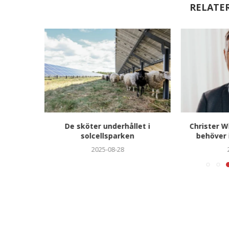
RELATE
ch Norden
De sköter underhållet i
Christer W
iering
solcellsparken
behöver i
2025-08-28