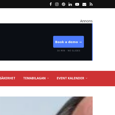
Annons
SÄKERHET
TEMABILAGAN
EVENT KALENDER