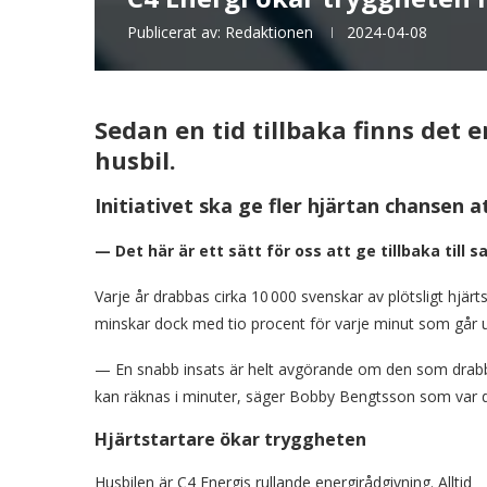
Publicerat av:
Redaktionen
2024-04-08
Sedan en tid tillbaka finns det
husbil.
Initiativet ska ge fler hjärtan chansen a
— Det här är ett sätt för oss att ge tillbaka till
Varje år drabbas cirka 10 000 svenskar av plötsligt hjä
minskar dock med tio procent för varje minut som går u
— En snabb insats är helt avgörande om den som drabbas
kan räknas i minuter, säger Bobby Bengtsson som var den
Hjärtstartare ökar tryggheten
Husbilen är C4 Energis rullande energirådgivning. Alltid