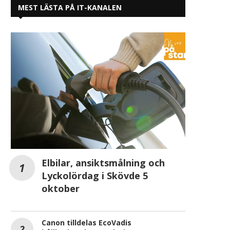
MEST LÄSTA PÅ IT-KANALEN
Anker SOLIX och SegenSolar går
De ska driva bergtäkte
samman för att...
solenergi – OKQ8..
2025-08-18
2025-07-10
Elbilar, ansiktsmålning och
Lyckolördag i Skövde 5
oktober
Canon tilldelas EcoVadis