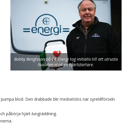
Bobby Bengtsson på C4 Energi tog initiativ till att utrusta
husbilen med en hjärtstartare.
tt pumpa blod. Den drabbade blir medvetslös när syretillförseln
h påbörja hjärt-lungräddning.
onerna.