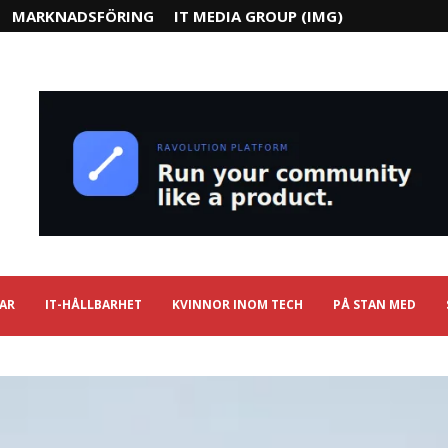
MARKNADSFÖRING
IT MEDIA GROUP (IMG)
IAR
IT-HÅLLBARHET
KVINNOR INOM TECH
PÅ STAN MED