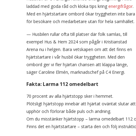
laddad med goda råd och kloka tips kring
energifrågor
.
Med en hjärtstartare ombord ökar tryggheten inte bara
för besökare och medarbetare utan för hela samhället.
— Husbilen rullar ofta till platser där folk samlas, till
exempel Hus & Hem 2024 som pågår i Kristianstad
Arena nu i helgen. Bara vetskapen om att det finns en
hjärtstartare i vår husbil ökar tryggheten. Med den
ombord ger vi fler hjärtan chansen att klappa länge,
säger Caroline Elmén, marknadschef på C4 Energi.
Fakta: Larma 112 omedelbart
70 procent av alla hjärtstopp sker i hemmet.
Plötsligt hjärtstopp innebär att hjärtat oväntat slutar a
upphör och förlorar både puls och andning.
Om du misstänker hjärtstopp – larma omedelbart 112 oc
Finns det en hjärtstartare – starta den och följ instrukti