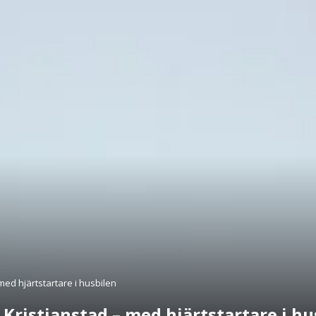
med hjärtstartare i husbilen
 Kristianstad – med hjärtstartare i hu