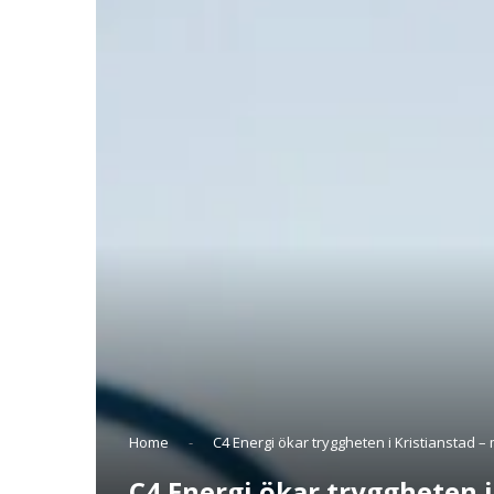
Home
-
C4 Energi ökar tryggheten i Kristianstad – 
C4 Energi ökar tryggheten i