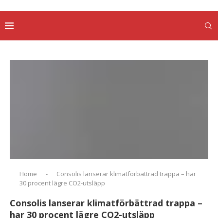
Home
-
Consolis lanserar klimatförbättrad trappa – har
30 procent lägre CO2-utsläpp
Consolis lanserar klimatförbättrad trappa –
har 30 procent lägre CO2-utsläpp