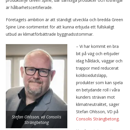
produktlinje Green Spine, där samtliga produkter och lösningar
är hålbarhetscertifierade.
Företagets ambition är att ständigt utveckla och bredda Green
Spine Line-sortimentet för att kunna erbjuda ett fullskaligt
utbud av klimatförbättrade byggnadsstommar.
– Vi har kommit en bra
bit på väg och erbjuder
idag håldäck, väggar och
trappor med reducerat
koldioxidutsläpp,
produkter som kan spela
en betydande roll i våra
kunders strävan mot
klimatneutralitet, säger
Stefan Ohlsson, VD på
Stefan Ohlsson, vd Consolis
Consolis Strängbetong
.
Strängbetong