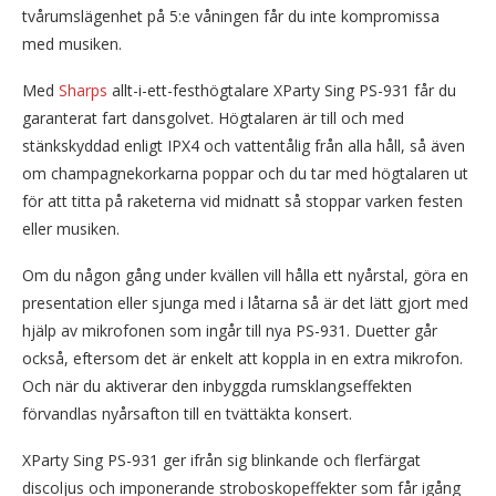
tvårumslägenhet på 5:e våningen får du inte kompromissa
med musiken.
Med
Sharps
allt-i-ett-festhögtalare XParty Sing PS-931 får du
garanterat fart dansgolvet. Högtalaren är till och med
stänkskyddad enligt IPX4 och vattentålig från alla håll, så även
om champagnekorkarna poppar och du tar med högtalaren ut
för att titta på raketerna vid midnatt så stoppar varken festen
eller musiken.
Om du någon gång under kvällen vill hålla ett nyårstal, göra en
presentation eller sjunga med i låtarna så är det lätt gjort med
hjälp av mikrofonen som ingår till nya PS-931. Duetter går
också, eftersom det är enkelt att koppla in en extra mikrofon.
Och när du aktiverar den inbyggda rumsklangseffekten
förvandlas nyårsafton till en tvättäkta konsert.
XParty Sing PS-931 ger ifrån sig blinkande och flerfärgat
discoljus och imponerande stroboskopeffekter som får igång