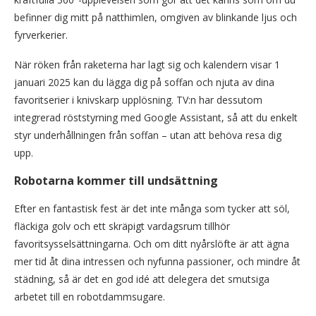
befinner dig mitt på natthimlen, omgiven av blinkande ljus och
fyrverkerier.
När röken från raketerna har lagt sig och kalendern visar 1
januari 2025 kan du lägga dig på soffan och njuta av dina
favoritserier i knivskarp upplösning. TV:n har dessutom
integrerad röststyrning med Google Assistant, så att du enkelt
styr underhållningen från soffan – utan att behöva resa dig
upp.
Robotarna kommer till undsättning
Efter en fantastisk fest är det inte många som tycker att söl,
fläckiga golv och ett skräpigt vardagsrum tillhör
favoritsysselsättningarna. Och om ditt nyårslöfte är att ägna
mer tid åt dina intressen och nyfunna passioner, och mindre åt
städning, så är det en god idé att delegera det smutsiga
arbetet till en robotdammsugare.