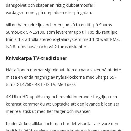
dansgolvet och skapar en riktig klubbatmosfär i
vardagsrummet, på uteplatsen eller på gatan.
Vill du ha mindre ljus och mer ljud så ta en titt på Sharps
SumoBox CP-LS100, som levererar upp till 105 dB rent ljud
från sitt kraftfulla stereohögtalarsystem med 120 watt RMS,
två 8-tums basar och två 2-tums diskanter.
Knivskarpa TV-traditioner
När aftonen närmar sig midnatt kan du vara säker på att inte
missa en enda ringning av nyårsklockorna med Sharps 55-
tums GL4760E 4K LED-TV. Med dess
4K Ultra HD-upplösning och revolutionerande färgdjup och
kontrast kommer du att upptäcka att den levande bilden ser
mer realistisk ut med fler färger och nyanser.
Ljudet är kristallklart och matchar det visuella tack vare den
kraftfulla 360°-upplevelsen som gör att det känns som om du