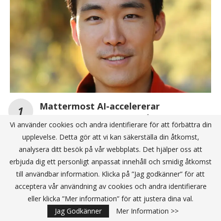
Mattermost AI-accelererar
arbetsflöden med bibehållen
Vi använder cookies och andra identifierare för att förbättra din
datakontroll
upplevelse. Detta gör att vi kan säkerställa din åtkomst,
analysera ditt besök på vår webbplats. Det hjälper oss att
erbjuda dig ett personligt anpassat innehåll och smidig åtkomst
Ett år av innovation – hur Nextlane förändrar
fordonsbranschen
till användbar information. Klicka på ”Jag godkänner” för att
acceptera vår användning av cookies och andra identifierare
Zyxel Networks sätter fokus på tillväxt inom
eller klicka ”Mer information” för att justera dina val.
molnnätverk och nytt partnerprogram
Jag Godkänner
Mer Information >>