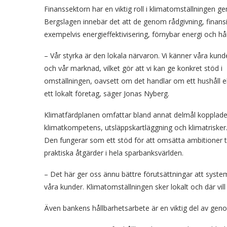
Finanssektorn har en viktig roll i klimatomställningen ge
Bergslagen innebär det att de genom rådgivning, finansie
exempelvis energieffektivisering, förnybar energi och håll
– Vår styrka är den lokala närvaron. Vi känner våra kund
och vår marknad, vilket gör att vi kan ge konkret stöd i
omställningen, oavsett om det handlar om ett hushåll el
ett lokalt företag, säger Jonas Nyberg.
Klimatfärdplanen omfattar bland annat delmål kopplade t
klimatkompetens, utsläppskartläggning och klimatrisker
Den fungerar som ett stöd för att omsätta ambitioner ti
praktiska åtgärder i hela sparbanksvärlden.
– Det här ger oss ännu bättre förutsättningar att syste
våra kunder. Klimatomställningen sker lokalt och där vil
Även bankens hållbarhetsarbete är en viktig del av gen