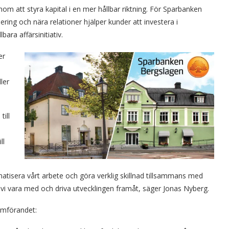
nom att styra kapital i en mer hållbar riktning. För Sparbanken
ring och nära relationer hjälper kunder att investera i
bara affärsinitiativ.
er
ler
ill
.
ll
matisera vårt arbete och göra verklig skillnad tillsammans med
l vi vara med och driva utvecklingen framåt, säger Jonas Nyberg.
omförandet: