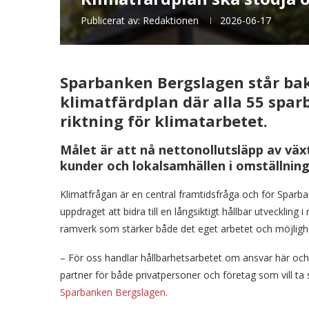
Publicerat av:
Redaktionen
2026-06-17
Sparbanken Bergslagen står 
klimatfärdplan där alla 55 spar
riktning för klimatarbetet.
Målet är att nå nettonollutsläpp av väx
kunder och lokalsamhällen i omställnin
Klimatfrågan är en central framtidsfråga och för Sparb
uppdraget att bidra till en långsiktigt hållbar utveckli
ramverk som stärker både det eget arbetet och möjlighe
– För oss handlar hållbarhetsarbetet om ansvar här och 
partner för både privatpersoner och företag som vill t
Sparbanken Bergslagen
.