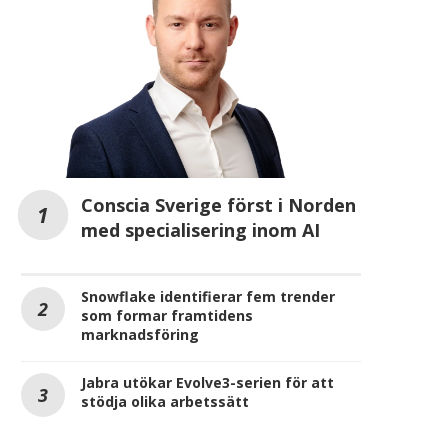
Conscia Sverige först i Norden
med specialisering inom AI
BenQ tilldelas bronsmedalj i
Westcon-Comstor närma
EcoVadis globala
klimatmålet för 2030 i t
hållbarhetsbedömning
2026-07-23
Snowflake identifierar fem trender
2026-07-28
som formar framtidens
marknadsföring
Jabra utökar Evolve3-serien för att
stödja olika arbetssätt