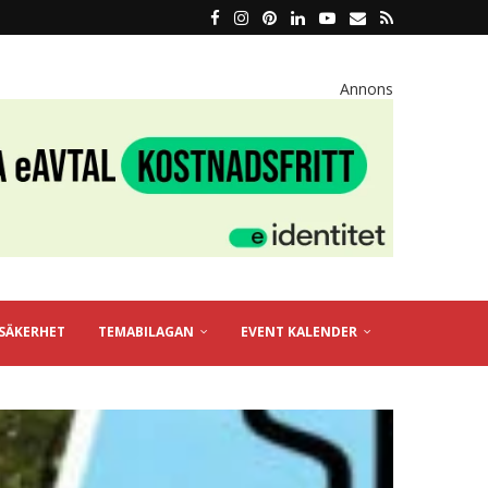
Annons
SÄKERHET
TEMABILAGAN
EVENT KALENDER