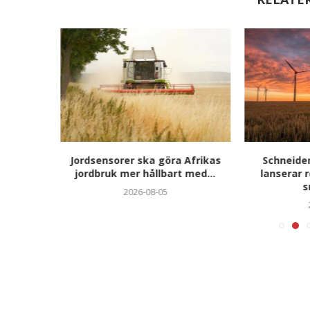
utfört
Jordsensorer ska göra Afrikas
Schneider
iges...
jordbruk mer hållbart med...
lanserar 
s
2026-08-05