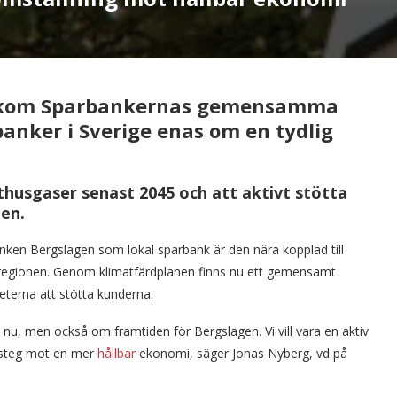
bakom Sparbankernas gemensamma
banker i Sverige enas om en tydlig
thusgaser senast 2045 och att aktivt stötta
gen.
anken Bergslagen som lokal sparbank är den nära kopplad till
ng i regionen. Genom klimatfärdplanen finns nu ett gemensamt
terna att stötta kunderna.
nu, men också om framtiden för Bergslagen. Vi vill vara en aktiv
a steg mot en mer
hållbar
ekonomi, säger Jonas Nyberg, vd på