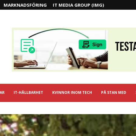
MARKNADSFÖRING
IT MEDIA GROUP (IMG)
IAR
IT-HÅLLBARHET
KVINNOR INOM TECH
PÅ STAN MED