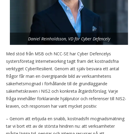
Daniel Reinholdsson, VD för Cyber Defencely
Med stöd från MSB och NCC-SE har Cyber Defencelys
systersföretag Internetworking tagit fram det kostnadsfria
verktyget CyberResilient. Genom att själv besvara ett antal
frågor får man en övergripande bild av verksamhetens
säkerhetsmognad i förhållande till de grundläggande
säkerhetskraven i NIS2 och konkreta åtgärdsförslag. Varje
fråga innehåller förklarande hjälprutor och referenser till NIS2-
kraven, och responsen har varit mycket positiv:
– Genom att erbjuda en snabb, kostnadsfri mognadsmätning
tar vi bort ett av de största hindren nu: att verksamheter
måste lägga tid, pengar och interna resurser på att