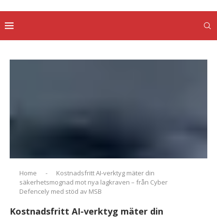
Home
-
Kostnadsfritt AI-verktyg mäter din
säkerhetsmognad mot nya lagkraven – från Cyber
Defencely med stöd av MSB
Kostnadsfritt AI-verktyg mäter din