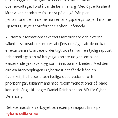
överhuvudtaget förstå var de befinner sig. Med CyberResilient
låter vi verksamheter fokusera på att gå från plan till
genomförande – inte fastna i en analysparalys, säger Emanuel
Lipschütz, styrelseordförande Cyber Defencely.
– Erfarna informationssäkerhetssamordnare och externa
säkerhetskonsulter som testat tjänsten säger att de nu kan
effektivisera sitt arbete ordentligt och ta fram en tydlig rapport
och handlingsplan på betydligt kortare tid gentemot de
existerande gratisverktyg som finns på marknaden. Med den
direkta återkopplingen i CyberResilient får de både en
översiktlig helhetsbild och tydliga observationer och
prioriteringar, tillsammans med rekommendationer på både
kort och lång sikt, säger Daniel Reinholdsson, VD för Cyber
Defencely.
Det kostnadsfria verktyget och exempelrapport finns på
CyberResilient.se