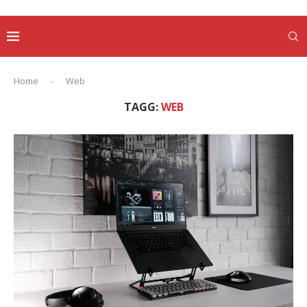
Home
-
Web
TAGG:
WEB