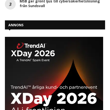
MSB ger grönt ljus till cybersäkerhetslösning
från Sundsvall
ANNONS