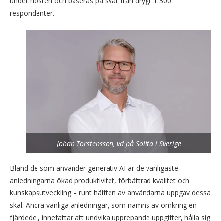
under hösten och baseras på svar från drygt 1 300
respondenter.
Johan Torstensson, vd på Solita i Sverige
Bland de som använder generativ AI är de vanligaste
anledningarna ökad produktivitet, förbättrad kvalitet och
kunskapsutveckling – runt hälften av användarna uppgav dessa
skäl. Andra vanliga anledningar, som nämns av omkring en
fjärdedel, innefattar att undvika upprepande uppgifter, hålla sig