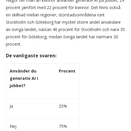
Något fler män än kvinnor använder generativ AI på jobbet, 29
procent jämfört med 22 procent för kvinnor. Det finns också
en skillnad mellan regioner, storstadsområdena runt
Stockholm och Göteborg har mycket större andel användare
än övriga landet, nästan 40 procent för Stockholm och nära 35
procent för Göteborg, medan övriga landet har närmare 20
procent.
De vanligaste svaren:
Använder du
Procent
generativ AI i
jobbet?
Ja
25%
Nej
75%