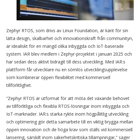
Zephyr RTOS, som drivs av Linux Foundation, är känt för sin
lätta design, skalbarhet och innovationskraft från communityn,
är idealiskt för en mängd olika inbyggda och IoT-baserade
system. IAR blev medlem i Zephyr-projektet i januari 2025 och
har sedan dess aktivt bidragit till dess utveckling. Med IAR:s
plattform får utvecklare nu en sömlös utvecklingsupplevelse
som kombinerar öppen flexibilitet med kommersiell
tillförlitlighet.
”Zephyr RTOS är utformat för att möta det växande behovet
av tillförlitliga och flexibla RTOS-lösningar inom inbyggda och
IoT-marknader. IAR:s starka rykte inom högpålitlig utveckling
och optimering gör detta samarbete till en viktig brygga mellan
öppen innovation och de höga krav som ställs vid kommersiell
lansering, särskilt inom säkerhetskritiska tillämpningar,” säger