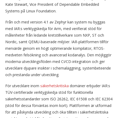
Kate Stewart, Vice President of Dependable Embedded
Systems på Linux Foundation.
Från och med version 4.1 av Zephyr kan system nu byggas
med IAR:s verktygskedja för Arm, med verifierat stöd för
målenheter från ledande kretstillverkare som NXP, ST och
Nordic, samt QEMU-baserade miljöer. IAR-plattformen tillför
mervärde genom en högt optimerande kompilator, RTOS-
medveten felsökning och avancerad kodanalys. Den möjliggör
moderna utvecklingsflöden med CI/CD-integration och ger
utvecklare djupare insikter i schemaläggning, systembeteende
och prestanda under utveckling.
För utvecklare inom
säkerhetskritiska
domäner erbjuder IAR:s
TÜV-certifierade verktygskedja stöd för funktionella
säkerhetsstandarder som ISO 26262, IEC 61508 och IEC 62304
(stöd för dessa förväntas inom kort). Plattformen är utformad
för att påskynda utveckling och öka tilliten i säkerhetskritiska