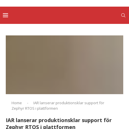
Home
-
IAR lanserar produktionsklar support för
Zephyr RTOS i plattformen
IAR lanserar produktionsklar support för
Zephyr RTOS i plattformen