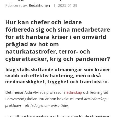
Publicerat av:
Redaktionen
2025-01-29
Hur kan chefer och ledare
förbereda sig och sina medarbetare
för att hantera kriser i en omvärld
präglad av hot om
naturkatastrofer, terror- och
cyberattacker, krig och pandemier?
Idag ställs skiftande utmaningar som kräver
snabb och effektiv hantering, men också
medmänsklighet, trygghet och framtidstro.
Det menar Aida Alvinius professor i
ledarskap
och ledning vid
Försvarshögskolan. Nu är hon bokaktuell med
Krisledarskap i
praktiken – att leda genom svåra tider
.
– Jag vill inte bara analysera och ge verktyg för de utmaningar