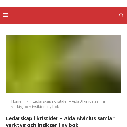
Home
-
Ledarskap i kristider – Aida Alvinius samlar
verktyg och insikter i ny bok
Ledarskap i kristider – Aida Alvinius samlar
verktyg och insikter i ny bok