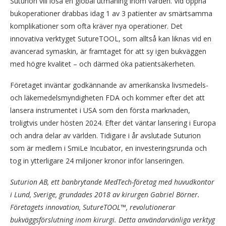
Suturion vill lösa en global utmaning inom vården. Vid öppna
bukoperationer drabbas idag 1 av 3 patienter av smärtsamma
komplikationer som ofta kräver nya operationer. Det
innovativa verktyget SutureTOOL, som alltså kan liknas vid en
avancerad symaskin, är framtaget för att sy igen bukväggen
med högre kvalitet – och därmed öka patientsäkerheten.
Företaget inväntar godkännande av amerikanska livsmedels-
och läkemedelsmyndigheten FDA och kommer efter det att
lansera instrumentet i USA som den första marknaden,
troligtvis under hösten 2024. Efter det väntar lansering i Europa
och andra delar av världen. Tidigare i år avslutade Suturion
som är medlem i SmiLe Incubator, en investeringsrunda och
tog in ytterligare 24 miljoner kronor inför lanseringen.
Suturion AB, ett banbrytande MedTech-företag med huvudkontor
i Lund, Sverige, grundades 2018 av kirurgen Gabriel Börner.
Företagets innovation, SutureTOOL™, revolutionerar
bukväggsförslutning inom kirurgi. Detta användarvänliga verktyg