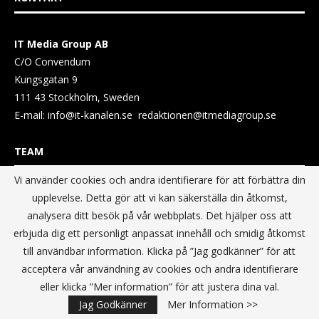
IT Media Group AB
C/O Convendum
Kungsgatan 9
111 43 Stockholm, Sweden
E-mail:
info@it-kanalen.se
redaktionen@itmediagroup.se
TEAM
Vi använder cookies och andra identifierare för att förbättra din
upplevelse. Detta gör att vi kan säkerställa din åtkomst,
Ansvarig Utgivare och VD:
analysera ditt besök på vår webbplats. Det hjälper oss att
Annika Guldroth
erbjuda dig ett personligt anpassat innehåll och smidig åtkomst
E-mail:
annika@itmediagroup.se
till användbar information. Klicka på ”Jag godkänner” för att
acceptera vår användning av cookies och andra identifierare
TERMS & CONDITIONS / VILLKOR
eller klicka ”Mer information” för att justera dina val.
Jag Godkänner
Mer Information >>
Data Privacy Policy