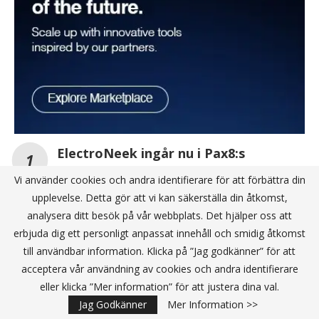
ElectroNeek ingår nu i Pax8:s
Marketplace
Vi använder cookies och andra identifierare för att förbättra din
upplevelse. Detta gör att vi kan säkerställa din åtkomst,
analysera ditt besök på vår webbplats. Det hjälper oss att
Check Point utökar sitt
cybersäkerhetserbjudande på Pax8
erbjuda dig ett personligt anpassat innehåll och smidig åtkomst
Marketplace
till användbar information. Klicka på ”Jag godkänner” för att
acceptera vår användning av cookies och andra identifierare
Exclusive Networks: ”Framgång föder
eller klicka ”Mer information” för att justera dina val.
framgång!”
Jag Godkänner
Mer Information >>