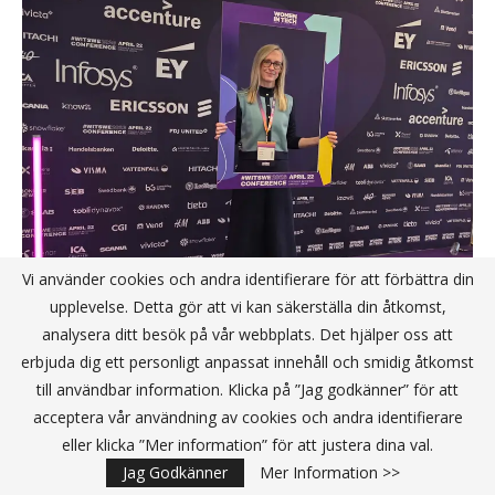
Vi använder cookies och andra identifierare för att förbättra din
upplevelse. Detta gör att vi kan säkerställa din åtkomst,
När naturen blir vår datakälla och
analysera ditt besök på vår webbplats. Det hjälper oss att
kvinnorna driver utvecklingen framåt
erbjuda dig ett personligt anpassat innehåll och smidig åtkomst
till användbar information. Klicka på ”Jag godkänner” för att
Andelen kvinnor bland konsultföretagen 2025
acceptera vår användning av cookies och andra identifierare
eller klicka ”Mer information” för att justera dina val.
”AI är inte längre framtidens verktyg – det är
Jag Godkänner
Mer Information >>
nutidens konkurrensfördel”