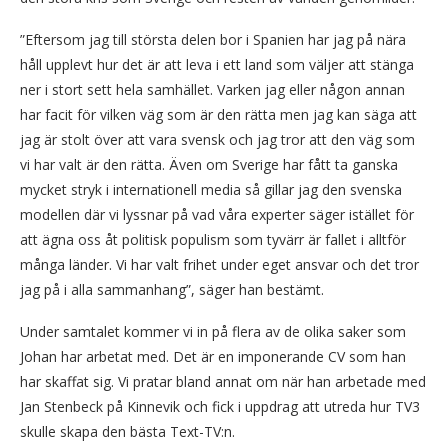
”Eftersom jag till största delen bor i Spanien har jag på nära
håll upplevt hur det är att leva i ett land som väljer att stänga
ner i stort sett hela samhället. Varken jag eller någon annan
har facit för vilken väg som är den rätta men jag kan säga att
jag är stolt över att vara svensk och jag tror att den väg som
vi har valt är den rätta. Även om Sverige har fått ta ganska
mycket stryk i internationell media så gillar jag den svenska
modellen där vi lyssnar på vad våra experter säger istället för
att ägna oss åt politisk populism som tyvärr är fallet i alltför
många länder. Vi har valt frihet under eget ansvar och det tror
jag på i alla sammanhang”, säger han bestämt.
Under samtalet kommer vi in på flera av de olika saker som
Johan har arbetat med. Det är en imponerande CV som han
har skaffat sig. Vi pratar bland annat om när han arbetade med
Jan Stenbeck på Kinnevik och fick i uppdrag att utreda hur TV3
skulle skapa den bästa Text-TV:n.