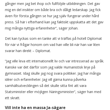
gånger men jag bet ihop och fullföljde utbildningen. Det gav
mig en del insikter om både bra och dåligt ledarskap. Jag fick
även för första gången se hur jag själv fungerar under hård
press. Så här i efterhand kan jag faktiskt uppskatta att det gav
mig många nyttiga erfarenheter”, säger Johan.
Det kan tyckas som en tanke att vi träffas på hotell Diplomat
för när vi frågar honom om vad han ville bli när han var liten
svarar han direkt – Diplomat.
”Jag ville leva ett internationellt liv och var intresserad av språk.
Kanske var det därför som jag valde Humanistisk linje på
gymnasiet. Idag skulle jag nog svara politiker. Jag har många
idéer och erfarenheter. Jag vill gärna kunna påverka
samhällsutvecklingen så det skulle sitta fint att vara
Statsminister eller möjligen Näringsminister”, säger han med
ett skratt.
Vill inte ha en massa Ja-sägare