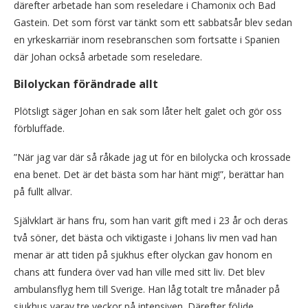
därefter arbetade han som reseledare i Chamonix och Bad
Gastein. Det som först var tänkt som ett sabbatsår blev sedan
en yrkeskarriär inom resebranschen som fortsatte i Spanien
där Johan också arbetade som reseledare.
Bilolyckan förändrade allt
Plötsligt säger Johan en sak som låter helt galet och gör oss
förbluffade.
”När jag var där så råkade jag ut för en bilolycka och krossade
ena benet. Det är det bästa som har hänt mig!”, berättar han
på fullt allvar.
Självklart är hans fru, som han varit gift med i 23 år och deras
två söner, det bästa och viktigaste i Johans liv men vad han
menar är att tiden på sjukhus efter olyckan gav honom en
chans att fundera över vad han ville med sitt liv. Det blev
ambulansflyg hem till Sverige. Han låg totalt tre månader på
sjukhus varav tre veckor på intensiven. Därefter följde