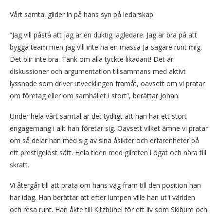
Vårt samtal glider in på hans syn på ledarskap.
”Jag vill påstå att jag är en duktig lagledare. Jag är bra på att
bygga team men jag vill inte ha en massa Ja-sägare runt mig.
Det blir inte bra. Tänk om alla tyckte likadant! Det är
diskussioner och argumentation tillsammans med aktivt
lyssnade som driver utvecklingen framåt, oavsett om vi pratar
om företag eller om samhället i stort”, berättar Johan.
Under hela vårt samtal är det tydligt att han har ett stort
engagemang i allt han företar sig. Oavsett vilket ämne vi pratar
om så delar han med sig av sina åsikter och erfarenheter på
ett prestigelöst sätt. Hela tiden med glimten i ögat och nära till
skratt.
Vi återgår till att prata om hans väg fram till den position han
har idag. Han berättar att efter lumpen ville han ut i världen
och resa runt. Han åkte till Kitzbühel för ett liv som Skibum och