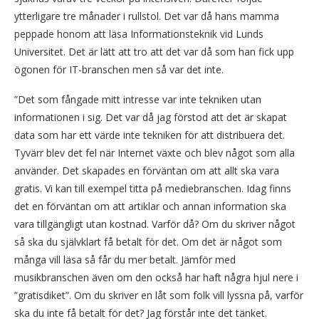
ytterligare tre månader i rullstol. Det var då hans mamma
peppade honom att läsa Informationsteknik vid Lunds
Universitet. Det är lätt att tro att det var då som han fick upp
ögonen för IT-branschen men så var det inte.
”Det som fångade mitt intresse var inte tekniken utan
informationen i sig. Det var då jag förstod att det är skapat
data som har ett värde inte tekniken för att distribuera det.
Tyvärr blev det fel när Internet växte och blev något som alla
använder. Det skapades en förväntan om att allt ska vara
gratis. Vi kan till exempel titta på mediebranschen. Idag finns
det en förväntan om att artiklar och annan information ska
vara tillgängligt utan kostnad. Varför då? Om du skriver något
så ska du självklart få betalt för det. Om det är något som
många vill läsa så får du mer betalt. Jämför med
musikbranschen även om den också har haft några hjul nere i
”gratisdiket”. Om du skriver en låt som folk vill lyssna på, varför
ska du inte få betalt för det? Jag förstår inte det tänket.