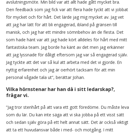
avslutningsmöte. Min bild var att allt hade gått mycket bra.
Den feedback som jag fick var att flera hade tyckt att vi jobbat
för mycket och för hårt. Det lärde jag mig mycket av. Jag vet
att jag har lätt för att bli engagerad, ibland på gränsen till
manisk, och jag har ett mindre sömnbehov än de flesta. Det
som hade hänt var att jag hade kört alldeles för hårt med mitt
fantastiska team. Jag borde ha känt av det men jag erkänner
att jag lyssnade för dåligt eftersom jag var så engagerad själv.
Jag tyckte att det var så kul att arbeta med det vi gjorde. En
nyttig erfarenhet och jag är oerhört tacksam för att min
personal vågade tala ut”, berättar Johan.
Vilka hörnstenar har han då i sitt ledarskap?,
frågar vi.
”Jag tror stenhårt på att vara ett gott föredöme. Du måste leva
som du lär. Du kan inte säga att vi ska jobba på ett visst sätt
och sedan själv göra på ett helt annat sätt. Det är också viktigt
att ta ett huvudansvar både i med- och motgång. I mitt