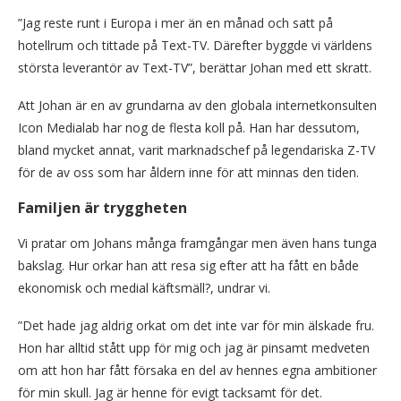
”Jag reste runt i Europa i mer än en månad och satt på
hotellrum och tittade på Text-TV. Därefter byggde vi världens
största leverantör av Text-TV”, berättar Johan med ett skratt.
Att Johan är en av grundarna av den globala internetkonsulten
Icon Medialab har nog de flesta koll på. Han har dessutom,
bland mycket annat, varit marknadschef på legendariska Z-TV
för de av oss som har åldern inne för att minnas den tiden.
Familjen är tryggheten
Vi pratar om Johans många framgångar men även hans tunga
bakslag. Hur orkar han att resa sig efter att ha fått en både
ekonomisk och medial käftsmäll?, undrar vi.
”Det hade jag aldrig orkat om det inte var för min älskade fru.
Hon har alltid stått upp för mig och jag är pinsamt medveten
om att hon har fått försaka en del av hennes egna ambitioner
för min skull. Jag är henne för evigt tacksamt för det.