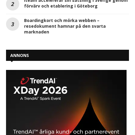
iteam accelererar sin satsning i Sverige genom
förvärv och etablering i Göteborg
Boardingkort och mörka webben –
resedokument hamnar på den svarta
marknaden
ANNONS