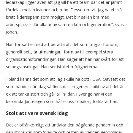
ledarskap ligger även att jag vill ha ett team där det är jämnt
fördelat mellan kvinnor och män. Dessutom vill jag ha ett så
brett åldersspann som möjligt. Det blir sällan bra med
arbetsplatser där alla är av samma kön och generation”, svarar
Johan.
Han fortsätter med att berätta att det som triggar honom,
generellt sett, är utmaningar i form av till exempel stora
organisationsförändringar. Han säger att han har svårt för att
se begränsningar. Han ser istället möjligheterna.
”Ibland känns det som att jag skulle ha bott i USA. Oavsett det
som händer där idag så finns det en generell bild av att det är
ok att tänka stort och gå ”all in” där. I Sverige har vi den
berömda Jantelagen som håller oss tillbaka”, förklarar han.
Stolt att vara svensk idag
Det är ofrånkomligt att undvika den pågående pandemin och
den stora kris som Sverige och resten av världen genomlider.