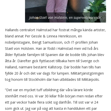
Johan Staël von Holstein, en superentreprenör.
Hallands centralort Halmstad har fostrat många kända artister,
bland annat Per Gessle & Linnea Henriksson, en
nobelpristagare, Bengt Samuelsson, och IT-profilen Johan
Staël von Holstein. Han är född i Halmstad men vid två års
ålder flyttade familjen till Spanien där de bodde tills Johan blev
åtta år. Därefter gick flyttlasset tillbaka hem till Sverige och
Halland, närmare bestämt Källstorp. Där bodde han tills han
fyllde 20 år och det var dags för lumpen. Militärtjänstgöringen
tog honom till Stockholm där han utbildades till Militärpolis.
”Det var en mycket tuff utbildning där våra lärare körde
stenhårt med oss. Vi var 30 killar från början men redan efter
ett par veckor hade flera sökt sig därifrån. Till sist var vi 24
som gick ut. Jag var på väg att kasta in handduken ett par