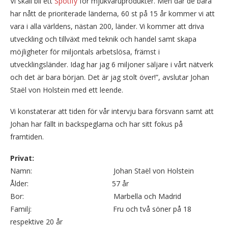
Vi skall bli ett
Spotify
för mjukvaruprodukter. Men där de bara
har nått de prioriterade länderna, 60 st på 15 år kommer vi att
vara i alla världens, nästan 200, länder. Vi kommer att driva
utveckling och tillväxt med teknik och handel samt skapa
möjligheter för miljontals arbetslösa, främst i
utvecklingsländer. Idag har jag 6 miljoner säljare i vårt nätverk
och det är bara början. Det är jag stolt över!”, avslutar Johan
Staël von Holstein med ett leende.
Vi konstaterar att tiden för vår intervju bara försvann samt att
Johan har fällt in backspeglarna och har sitt fokus på
framtiden.
Privat:
Namn: Johan Staël von Holstein
Ålder: 57 år
Bor: Marbella och Madrid
Familj: Fru och två söner på 18
respektive 20 år