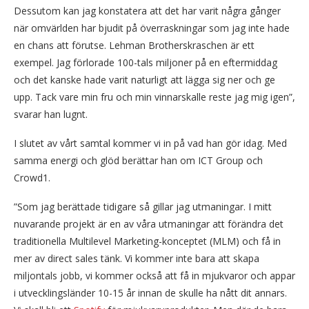
Dessutom kan jag konstatera att det har varit några gånger
när omvärlden har bjudit på överraskningar som jag inte hade
en chans att förutse. Lehman Brotherskraschen är ett
exempel. Jag förlorade 100-tals miljoner på en eftermiddag
och det kanske hade varit naturligt att lägga sig ner och ge
upp. Tack vare min fru och min vinnarskalle reste jag mig igen”,
svarar han lugnt.
I slutet av vårt samtal kommer vi in på vad han gör idag. Med
samma energi och glöd berättar han om ICT Group och
Crowd1.
”Som jag berättade tidigare så gillar jag utmaningar. I mitt
nuvarande projekt är en av våra utmaningar att förändra det
traditionella Multilevel Marketing-konceptet (MLM) och få in
mer av direct sales tänk. Vi kommer inte bara att skapa
miljontals jobb, vi kommer också att få in mjukvaror och appar
i utvecklingsländer 10-15 år innan de skulle ha nått dit annars.