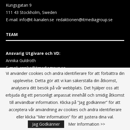
Kungsgatan 9
111 43 Stockholm, Sweden
E-mail:
info@it-kanalen.se
redaktionen@itmediagroup.se
TEAM
Ansvarig Utgivare och VD:
Annika Guldroth
E-mail:
annika@itmediagroup.se
Vi använder cookies och andra identifierare för att förbättra din
upplevelse. Detta gör att vi kan säkerställa din åtkomst,
TERMS & CONDITIONS / VILLKOR
analysera ditt besök på vår webbplats. Det hjälper oss att
erbjuda dig ett personligt anpassat innehåll och smidig åtkomst
Data Privacy Policy
till användbar information. Klicka på ”Jag godkänner” för att
Terms & Conditions For Digital Advertising
acceptera vår användning av cookies och andra identifierare
Terms & Conditions Website conditions of use
eller klicka ”Mer information” för att justera dina val.
Jag Godkänner
Mer Information >>