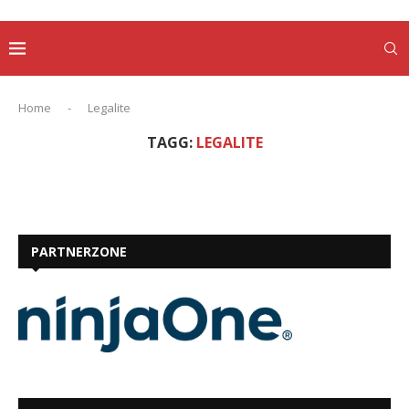
Home
-
Legalite
TAGG:
LEGALITE
PARTNERZONE