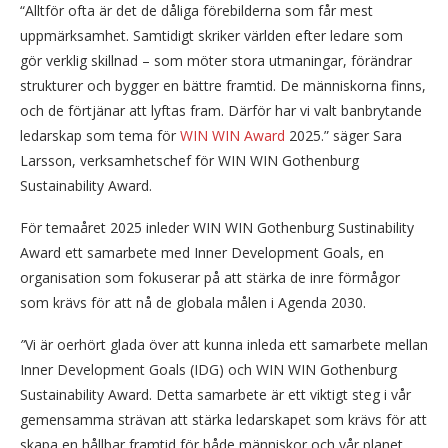
“Alltför ofta är det de dåliga förebilderna som får mest
uppmärksamhet. Samtidigt skriker världen efter ledare som
gör verklig skillnad – som möter stora utmaningar, förändrar
strukturer och bygger en bättre framtid. De människorna finns,
och de förtjänar att lyftas fram. Därför har vi valt banbrytande
ledarskap som tema för
WIN WIN Award
2025.” säger Sara
Larsson, verksamhetschef för WIN WIN Gothenburg
Sustainability Award.
För temaåret 2025 inleder WIN WIN Gothenburg Sustinability
Award ett samarbete med Inner Development Goals, en
organisation som fokuserar på att stärka de inre förmågor
som krävs för att nå de globala målen i Agenda 2030.
”
Vi är oerhört glada över att kunna inleda ett samarbete mellan
Inner Development Goals (IDG) och WIN WIN Gothenburg
Sustainability Award. Detta samarbete är ett viktigt steg i vår
gemensamma strävan att stärka ledarskapet som krävs för att
skapa en hållbar framtid för både människor och vår planet.