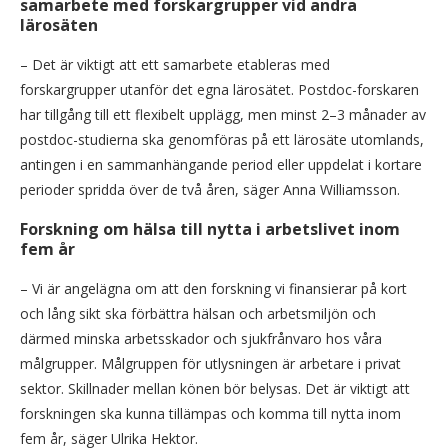
samarbete med forskargrupper vid andra
lärosäten
– Det är viktigt att ett samarbete etableras med
forskargrupper utanför det egna lärosätet. Postdoc-forskaren
har tillgång till ett flexibelt upplägg, men minst 2–3 månader av
postdoc-studierna ska genomföras på ett lärosäte utomlands,
antingen i en sammanhängande period eller uppdelat i kortare
perioder spridda över de två åren, säger Anna Williamsson.
Forskning om hälsa till nytta i arbetslivet inom
fem år
– Vi är angelägna om att den forskning vi finansierar på kort
och lång sikt ska förbättra hälsan och arbetsmiljön och
därmed minska arbetsskador och sjukfrånvaro hos våra
målgrupper. Målgruppen för utlysningen är arbetare i privat
sektor. Skillnader mellan könen bör belysas. Det är viktigt att
forskningen ska kunna tillämpas och komma till nytta inom
fem år, säger Ulrika Hektor.