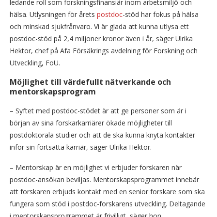
ledande roll som forskningsfinansiär inom arbetsmiljö och
hälsa. Utlysningen för årets
postdoc
-stöd har fokus på hälsa
och minskad sjukfrånvaro. Vi är glada att kunna utlysa ett
postdoc-stöd på 2,4 miljoner kronor även i år, säger Ulrika
Hektor, chef på Afa Försäkrings avdelning för Forskning och
Utveckling, FoU.
Möjlighet till värdefullt nätverkande och
mentorskapsprogram
– Syftet med postdoc-stödet är att ge personer som är i
början av sina forskarkarriärer ökade möjligheter till
postdoktorala studier och att de ska kunna knyta kontakter
inför sin fortsatta karriär, säger Ulrika Hektor.
– Mentorskap är en möjlighet vi erbjuder forskaren när
postdoc-ansökan beviljas. Mentorskapsprogrammet innebär
att forskaren erbjuds kontakt med en senior forskare som ska
fungera som stöd i postdoc-forskarens utveckling. Deltagande
i mentorskapsprogrammet är frivilligt, säger hon.