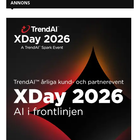
Öppning av ESETs nordiska huvudkontor
Vad är ett datacenter och varför ditt företag
behöver ett
ANNONS