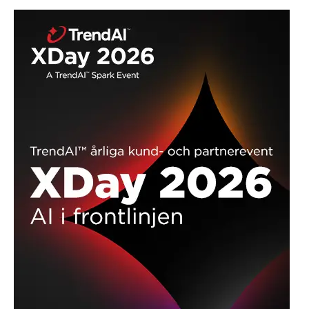
Outsystems- Genombrott för lågkodning
ANNONS