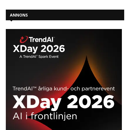
Gridheart ingår partnerskap med NinjaOne
HP:s Stefan Berglund: “Tekniken ska frigöra tid,
inte stjäla den
ANNONS