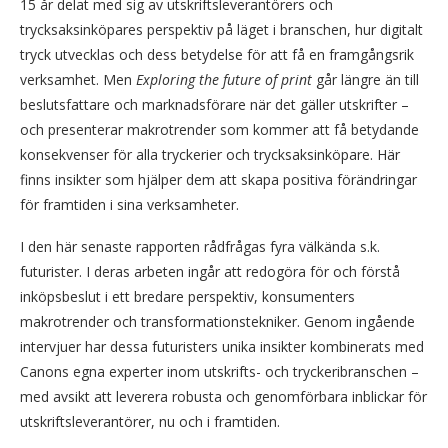
15 år delat med sig av utskriftsleverantörers och
trycksaksinköpares perspektiv på läget i branschen, hur digitalt
tryck utvecklas och dess betydelse för att få en framgångsrik
verksamhet. Men
Exploring the future of print
går längre än till
beslutsfattare och marknadsförare när det gäller utskrifter –
och presenterar makrotrender som kommer att få betydande
konsekvenser för alla tryckerier och trycksaksinköpare. Här
finns insikter som hjälper dem att skapa positiva förändringar
för framtiden i sina verksamheter.
I den här senaste rapporten rådfrågas fyra välkända s.k.
futurister. I deras arbeten ingår att redogöra för och förstå
inköpsbeslut i ett bredare perspektiv, konsumenters
makrotrender och transformationstekniker. Genom ingående
intervjuer har dessa futuristers unika insikter kombinerats med
Canons egna experter inom utskrifts- och tryckeribranschen –
med avsikt att leverera robusta och genomförbara inblickar för
utskriftsleverantörer, nu och i framtiden.