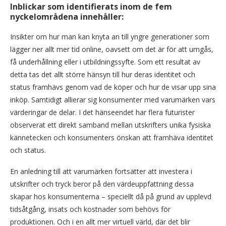
Inblickar som identifierats inom de fem
nyckelområdena innehåller:
Insikter om hur man kan knyta an till yngre generationer som
lägger ner allt mer tid online, oavsett om det är för att umgås,
få underhållning eller i utbildningssyfte. Som ett resultat av
detta tas det allt större hänsyn till hur deras identitet och
status framhävs genom vad de köper och hur de visar upp sina
inköp. Samtidigt allierar sig konsumenter med varumärken vars
värderingar de delar. I det hänseendet har flera futurister
observerat ett direkt samband mellan utskrifters unika fysiska
kännetecken och konsumenters önskan att framhäva identitet
och status.
En anledning till att varumärken fortsätter att investera i
utskrifter och tryck beror på den värdeuppfattning dessa
skapar hos konsumenterna – speciellt då på grund av upplevd
tidsåtgång, insats och kostnader som behövs för
produktionen. Och i en allt mer virtuell värld, där det blir