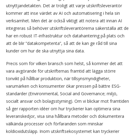
utnyttjandetakten. Det är troligt att varje utskriftsleverantör
kommer att inse värdet av AI och automatisering i hela sin
verksamhet. Men det är också viktigt att notera att innan AI
integreras så behöver utskriftsleverantörerna säkerställa att de
har en robust IT-infrastruktur och datahantering på plats och
att de blir ”datakompetenta”, så att de kan ge råd till sina
kunder om hur de ska utnyttja sina data.
Precis som för vilken bransch som helst, så kommer
det att
vara avgörande för utskrifternas framtid att lägga större
tonvikt på hållbar produktion, när tillsynsmyndigheter,
varumärken och konsumenter ökar pressen på bättre ESG-
standarder (Environmental, Social and Governance; miljö,
socialt ansvar och bolagsstyrning). Om vi blickar mot framtiden
så ger rapporten idéer om hur tryckerier kan optimera sina
leveranskedjor, visa sina hållbara metoder och dokumentera
välkända processer och förfaranden som minskar
koldioxidutsläpp. Inom utskriftsekosystemet kan tryckerier