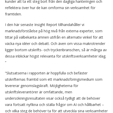
kunder att ta ett steg bort från den dagliga hanteringen och
reflektera över hur de kan omforma sin verksamhet för
framtiden.
I den här senaste Insight Report tillhandahåller vi
marknadsförståelse på hög nivå från externa experter, som
tittar på välbekanta ämnen utifrån en alternativ vinkel för att
väcka nya idéer och debatt. Och även om vissa makrotrender
ligger bortom utskrifts- och tryckeribranschen, så är många av
dessa inblickar högst relevanta för utskriftsverksamheter idag.
”
”Slutsatserna i rapporten är hoppfulla och befäster
utskrifternas framtid som ett marknadsföringsmedium som
levererar genomslagskraft. Möjligheterna för
utskriftsleverantörer är omfattande, men
undersökningsresultaten visar också tydligt att de behöver
vara fortsatt nyfikna och ställa frågor om AI och hållbarhet –
och vilka steg de behöver ta för att utveckla sina verksamheter