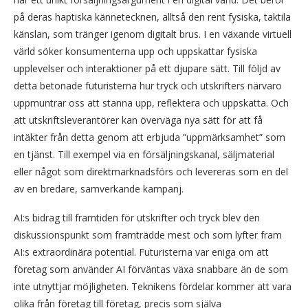
på deras haptiska kännetecknen, alltså den rent fysiska, taktila
känslan, som tränger igenom digitalt brus. I en växande virtuell
värld söker konsumenterna upp och uppskattar fysiska
upplevelser och interaktioner på ett djupare sätt. Till följd av
detta betonade futuristerna hur tryck och utskrifters närvaro
uppmuntrar oss att stanna upp, reflektera och uppskatta. Och
att utskriftsleverantörer kan överväga nya sätt för att få
intäkter från detta genom att erbjuda ”uppmärksamhet” som
en tjänst. Till exempel via en försäljningskanal, säljmaterial
eller något som direktmarknadsförs och levereras som en del
av en bredare, samverkande kampanj.
AI:s bidrag till framtiden för utskrifter och tryck blev den
diskussionspunkt som framträdde mest och som lyfter fram
AI:s extraordinära potential. Futuristerna var eniga om att
företag som använder AI förväntas växa snabbare än de som
inte utnyttjar möjligheten. Teknikens fördelar kommer att vara
olika från företag till företag, precis som själva