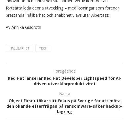
innovation och industriell skalbarhet. Vertiv kommer att
fortsätta leda denna utveckling – med lösningar som förenar
prestanda, hållbarhet och snabbhet”, avslutar Albertazzi
Av Annika Guldroth
HÅLLBARHET
TECH
Föregående
Red Hat lanserar Red Hat Developer Lightspeed för AI-
driven utvecklarproduktivitet
Nästa
Object First utökar sitt fokus på Sverige för att möta
den ökande efterfrågan på ransomware-säker backup-
lagring