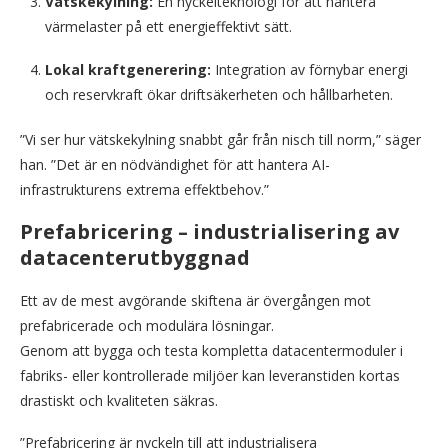
Vätskekylning:
En nyckelteknologi för att hantera
värmelaster på ett energieffektivt sätt.
Lokal kraftgenerering:
Integration av förnybar energi
och reservkraft ökar driftsäkerheten och hållbarheten.
”Vi ser hur vätskekylning snabbt går från nisch till norm,” säger
han. ”Det är en nödvändighet för att hantera AI-
infrastrukturens extrema effektbehov.”
Prefabricering – industrialisering av
datacenterutbyggnad
Ett av de mest avgörande skiftena är övergången mot
prefabricerade och modulära lösningar.
Genom att bygga och testa kompletta datacentermoduler i
fabriks- eller kontrollerade miljöer kan leveranstiden kortas
drastiskt och kvaliteten säkras.
”Prefabricering är nyckeln till att industrialisera