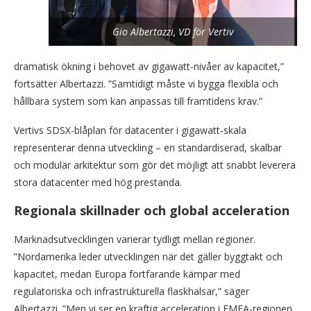
Gio Albertazzi, VD för Vertiv
dramatisk ökning i behovet av gigawatt-nivåer av kapacitet,”
fortsätter Albertazzi. ”Samtidigt måste vi bygga flexibla och
hållbara system som kan anpassas till framtidens krav.”
Vertivs SDSX-blåplan för datacenter i gigawatt-skala
representerar denna utveckling – en standardiserad, skalbar
och modulär arkitektur som gör det möjligt att snabbt leverera
stora datacenter med hög prestanda.
Regionala skillnader och global acceleration
Marknadsutvecklingen varierar tydligt mellan regioner.
”Nordamerika leder utvecklingen när det gäller byggtakt och
kapacitet, medan Europa fortfarande kämpar med
regulatoriska och infrastrukturella flaskhalsar,” säger
Albertazzi. ”Men vi ser en kraftig acceleration i EMEA-regionen,