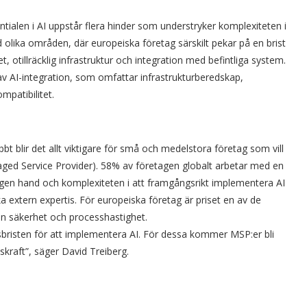
ialen i AI uppstår flera hinder som understryker komplexiteten i
olika områden, där europeiska företag särskilt pekar på en brist
 otillräcklig infrastruktur och integration med befintliga system.
v AI-integration, som omfattar infrastrukturberedskap,
patibilitet.
bbt blir det allt viktigare för små och medelstora företag som vill
ged Service Provider). 58% av företagen globalt arbetar med en
egen hand och komplexiteten i att framgångsrikt implementera AI
a extern expertis. För europeiska företag är priset en av de
ven säkerhet och processhastighet.
ursbristen för att implementera AI. För dessa kommer MSP:er bli
skraft”, säger David Treiberg.