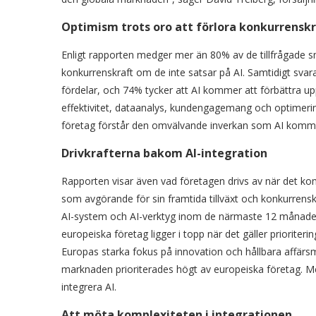
Optimism trots oro att förlora konkurrensk
Enligt rapporten medger mer än 80% av de tillfrågade sm
konkurrenskraft om de inte satsar på AI. Samtidigt svara
fördelar, och 74% tycker att AI kommer att förbättra uppf
effektivitet, dataanalys, kundengagemang och optimeri
företag förstår den omvälvande inverkan som AI kommer
Drivkrafterna bakom AI-integration
Rapporten visar även vad företagen drivs av när det komme
som avgörande för sin framtida tillväxt och konkurrenskr
AI-system och AI-verktyg inom de närmaste 12 månaderna
europeiska företag ligger i topp när det gäller prioriteri
Europas starka fokus på innovation och hållbara affärs
marknaden prioriterades högt av europeiska företag. Men 
integrera AI.
Att möta komplexiteten i integrationen