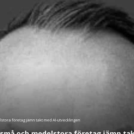
stora företag jämn takt med AI-utvecklingen
 små och medelstora företag jämn ta