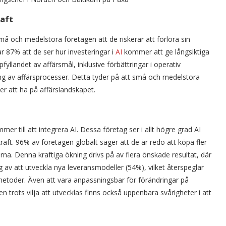
raft
å och medelstora företagen att de riskerar att förlora sin
r 87% att de ser hur investeringar i
AI
kommer att ge långsiktiga
yllandet av affärsmål, inklusive förbättringar i operativ
ng av affärsprocesser. Detta tyder på att små och medelstora
 att ha på affärslandskapet.
r till att integrera AI. Dessa företag ser i allt högre grad AI
aft. 96% av företagen globalt säger att de är redo att köpa fler
. Denna kraftiga ökning drivs på av flera önskade resultat, där
ng av att utveckla nya leveransmodeller (54%), vilket återspeglar
metoder. Även att vara anpassningsbar för förändringar på
trots vilja att utvecklas finns också uppenbara svårigheter i att