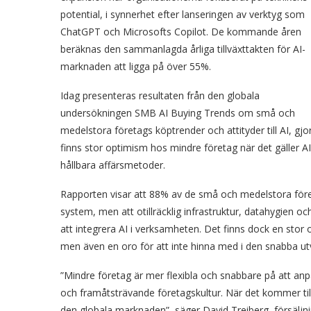
potential, i synnerhet efter lanseringen av verktyg som
ChatGPT och Microsofts Copilot. De kommande åren
beräknas den sammanlagda årliga tillväxttakten för AI-
marknaden att ligga på över 55%.
Idag presenteras resultaten från den globala
undersökningen SMB AI Buying Trends om små och
medelstora företags köptrender och attityder till AI, 
finns stor optimism hos mindre företag när det gäller AI
hållbara affärsmetoder.
Rapporten visar att 88% av de små och medelstora föret
system, men att otillräcklig infrastruktur, datahygien oc
att integrera AI i verksamheten. Det finns dock en sto
men även en oro för att inte hinna med i den snabba ut
”Mindre företag är mer flexibla och snabbare på att anpa
och framåtsträvande företagskultur. När det kommer till
den globala marknaden”, säger David Treiberg, försälj