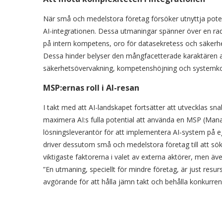
När små och medelstora företag försöker utnyttja potent
AI-integrationen. Dessa utmaningar spänner över en rad 
på intern kompetens, oro för datasekretess och säkerhet,
Dessa hinder belyser den mångfacetterade karaktären a
säkerhetsövervakning, kompetenshöjning och systemkom
MSP:ernas roll i AI-resan
I takt med att AI-landskapet fortsätter att utvecklas sna
maximera AI:s fulla potential att använda en MSP (Mana
lösningsleverantör för att implementera AI-system på 
driver dessutom små och medelstora företag till att sök
viktigaste faktorerna i valet av externa aktörer, men ä
”En utmaning, speciellt för mindre företag, är just res
avgörande för att hålla jämn takt och behålla konkurren