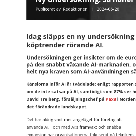
Publicerat av:
Redaktionen
2024-06-20
Idag släpps en ny undersökning
köptrender
rörande AI.
Undersökningen ger insikter om de eur
på den snabbt växande AI-marknaden, o
helt nya kraven som AI-användningen sä
Känslorna inför AI är tvådelade; enligt rapporten
om de inte satsar på AI, samtidigt som 87% ser hu
David Treiberg, försäljningschef på
Pax8
i Norden
det förändrade landskapet.
Det har aldrig varit mer angeläget för företag att
använda AI. I och med AI:s framväxt och snabba
expansion har organisationerna fokuserat på teknikens