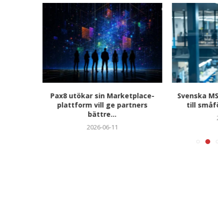
te med
Pax8 utökar sin Marketplace-
Svenska MSP
rosoft...
plattform vill ge partners
till små
bättre...
2026-06-11