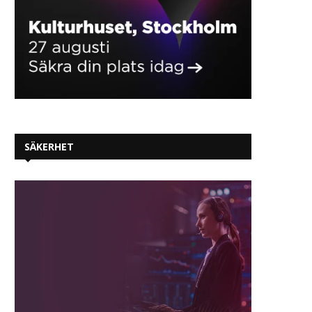
Tekniken förändrar inte bara hur
Pax8 lanserar vägledni
SÄKERHET
vi jobbar –...
MSP:er att bli Manage
2025-10-13
2025-10-06