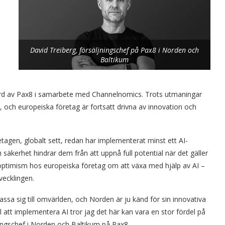
David Treiberg, försäljningschef på Pax8 i Norden och
Baltikum
gjord av Pax8 i samarbete med Channelnomics. Trots utmaningar
, och europeiska företag är fortsatt drivna av innovation och
agen, globalt sett, redan har implementerat minst ett AI-
h säkerhet hindrar dem från att uppnå full potential när det gäller
r optimism hos europeiska företag om att växa med hjälp av AI –
vecklingen.
ssa sig till omvärlden, och Norden är ju känd för sin innovativa
 att implementera AI tror jag det här kan vara en stor fördel på
ningschef i Norden och Baltikum på Pax8