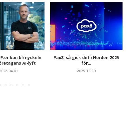
:er kan bli nyckeln
Pax8: så gick det i Norden 2025
“
företagens AI-lyft
för...
2026-04-01
2025-12-19