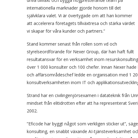
driva tillväxt och bygga högpresterande team på
internationella marknader gjorde honom till det
självklara valet. Vi är övertygade om att han kommer
att accelerera företagets tillväxtresa och stärka värdet
vi skapar för våra kunder och partners.”
Stand kommer senast från rollen som vd och
styrelseordförande för Nexer Group, där han haft fullt
resultatansvar för en verksamhet inom resurskonsultin
över 1 000 konsulter och 100 chefer. Innan Nexer hade 
och affärsområdeschef ledde en organisation med 1 20
konsultverksamheten inom IT och applikationsutvecklin
Strand har en civilingenjörsexamen i datateknik från Uni
mindset från elitidrotten efter att ha representerat Sv
2002.
”Eficode har byggt något som verkligen sticker ut”, sä
konsulting, en snabbt växande AI-tjänsteverksamhet oc