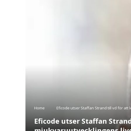
Home
-
Eficode utser Staffan Strand till vd för a
Eficode utser Staffan Stran
mjukvaruutvecklingens liv