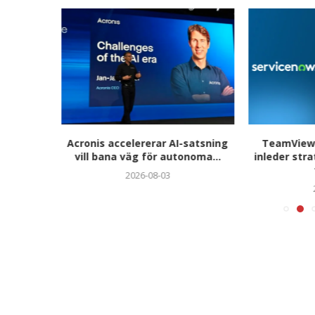
hjättar
Acronis accelererar AI-satsning
TeamViewe
ör...
vill bana väg för autonoma...
inleder str
2026-08-03