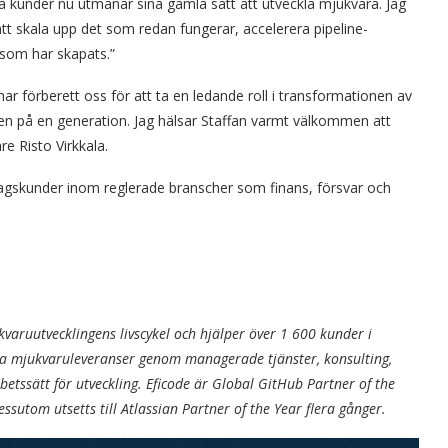
 kunder nu utmanar sina gamla sätt att utveckla mjukvara. Jag
t skala upp det som redan fungerar, accelerera pipeline-
 som har skapats.”
r förberett oss för att ta en ledande roll i transformationen av
gen på en generation. Jag hälsar Staffan varmt välkommen att
e Risto Virkkala.
tagskunder inom reglerade branscher som finans, försvar och
varuutvecklingens livscykel och hjälper över 1 600 kunder i
ra mjukvaruleveranser genom managerade tjänster, konsulting,
betssätt för utveckling. Eficode är Global GitHub Partner of the
ssutom utsetts till Atlassian Partner of the Year flera gånger.