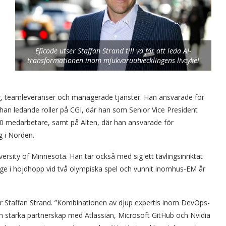
Eficode utser Staffan Strand till vd för att leda AI-
transformationen inom mjukvaruutvecklingens livcykel
g, teamleveranser och managerade tjänster. Han ansvarade för
han ledande roller på CGI, där han som Senior Vice President
0 medarbetare, samt på Alten, där han ansvarade för
g i Norden.
versity of Minnesota. Han tar också med sig ett tävlingsinriktat
erige i höjdhopp vid två olympiska spel och vunnit inomhus-EM år
ger Staffan Strand. ”Kombinationen av djup expertis inom DevOps-
h starka partnerskap med Atlassian, Microsoft GitHub och Nvidia