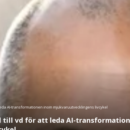
tt leda AI-transformationen inom mjukvaruutvecklingens livcykel
d till vd för att leda AI-transformati
cykel