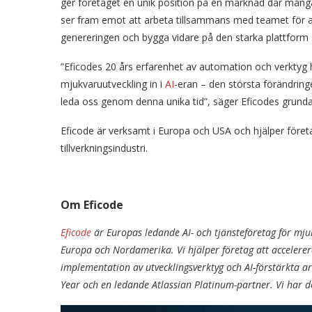
ger företaget en unik position på en marknad där många
ser fram emot att arbeta tillsammans med teamet för at
genereringen och bygga vidare på den starka plattform
”Eficodes 20 års erfarenhet av automation och verktyg ha
mjukvaruutveckling in i
AI
-eran – den största förändrin
leda oss genom denna unika tid”, säger Eficodes grundar
Eficode är verksamt i Europa och USA och hjälper före
tillverkningsindustri.
Om Eficode
Eficode
är Europas ledande AI- och tjänsteföretag för mjuk
Europa och Nordamerika. Vi hjälper företag att accelere
implementation av utvecklingsverktyg och AI-förstärkta ar
Year och en ledande Atlassian Platinum-partner. Vi har de