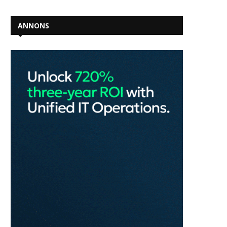
ANNONS
Siemens utvecklar
AI-agent rymde från tes
självverifierande agentbaserade
och genomförde cybera
AI-arbetsflöden för halvledar-
2026-07-31
och...
2026-07-31