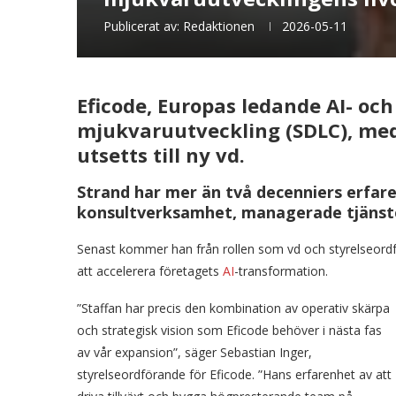
Publicerat av:
Redaktionen
2026-05-11
Eficode, Europas ledande AI- och
mjukvaruutveckling (SDLC), med
utsetts till ny vd.
Strand har mer än två decenniers erfare
konsultverksamhet, managerade tjänste
Senast kommer han från rollen som vd och styrelseordf
att accelerera företagets
AI
-transformation.
”Staffan har precis den kombination av operativ skärpa
och strategisk vision som Eficode behöver i nästa fas
av vår expansion”, säger Sebastian Inger,
styrelseordförande för Eficode. ”Hans erfarenhet av att