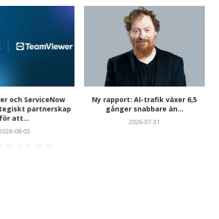
r och ServiceNow
Ny rapport: AI-trafik växer 6,5
ategiskt partnerskap
gånger snabbare än...
för att...
2026-07-31
2026-08-03