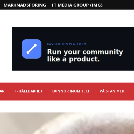
MARKNADSFÖRING
IT MEDIA GROUP (IMG)
IAR
IT-HÅLLBARHET
KVINNOR INOM TECH
PÅ STAN MED