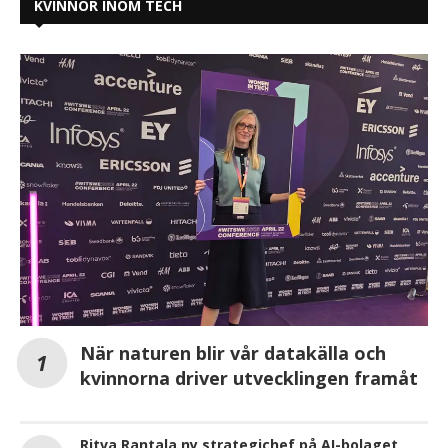
KVINNOR INOM TECH
När naturen blir vår datakälla och
kvinnorna driver utvecklingen framåt
Ritva Rantala ny strategichef på AI-bolaget