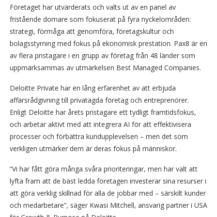
Företaget har utvärderats och valts ut av en panel av
fristående domare som fokuserat på fyra nyckelområden:
strategi, förmåga att genomföra, företagskultur och
bolagsstyrning med fokus på ekonomisk prestation. Pax8 är en
av flera pristagare i en grupp av företag från 48 länder som
uppmärksammas av utmärkelsen Best Managed Companies.
Deloitte Private har en lång erfarenhet av att erbjuda
affärsrådgivning till privatägda företag och entreprenörer.
Enligt Deloitte har årets pristagare ett tydligt framtidsfokus,
och arbetar aktivt med att integrera AI för att effektivisera
processer och förbättra kundupplevelsen – men det som
verkligen utmärker dem är deras fokus på människor.
“Vi har fått göra många svåra prioriteringar, men har valt att
lyfta fram att de bäst ledda företagen investerar sina resurser i
att göra verklig skillnad för alla de jobbar med – särskilt kunder
och medarbetare”, säger Kwasi Mitchell, ansvarig partner i USA