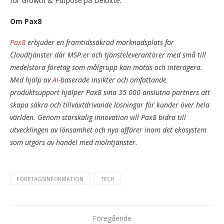
för Growth & Purpose på Deloitte.
Om Pax8
Pax8
erbjuder en framtidssäkrad marknadsplats för
Cloudtjänster där MSP:er och tjänsteleverantörer med små till
medelstora företag som målgrupp kan mötas och interagera.
Med hjälp av
AI
-baserade insikter och omfattande
produktsupport hjälper Pax8 sina 35 000 anslutna partners att
skapa säkra och tillväxtdrivande lösningar för kunder över hela
världen. Genom storskalig innovation vill Pax8 bidra till
utvecklingen av lönsamhet och nya affärer inom det ekosystem
som utgörs av handel med molntjänster.
FÖRETAGSINFORMATION
TECH
Föregående