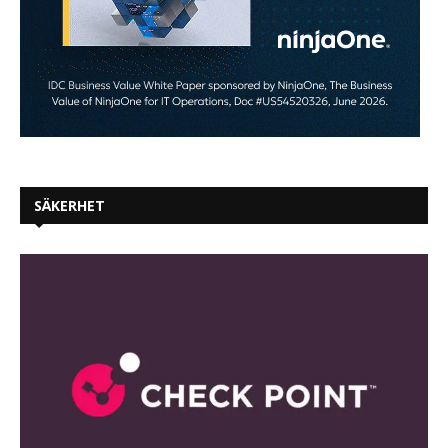
SÄKERHET