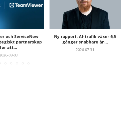
r och ServiceNow
Ny rapport: AI-trafik växer 6,5
ategiskt partnerskap
gånger snabbare än...
för att...
2026-07-31
2026-08-03