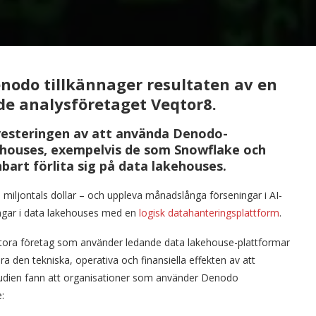
odo tillkännager resultaten av en
de analysföretaget Veqtor8.
vesteringen av att använda Denodo-
houses, exempelvis de som Snowflake och
bart förlita sig på data lakehouses.
m miljontals dollar – och uppleva månadslånga förseningar i AI-
ingar i data lakehouses med en
logisk datahanteringsplattform
.
tora företag som använder ledande data lakehouse-plattformar
a den tekniska, operativa och finansiella effekten av att
dien fann att organisationer som använder Denodo
: