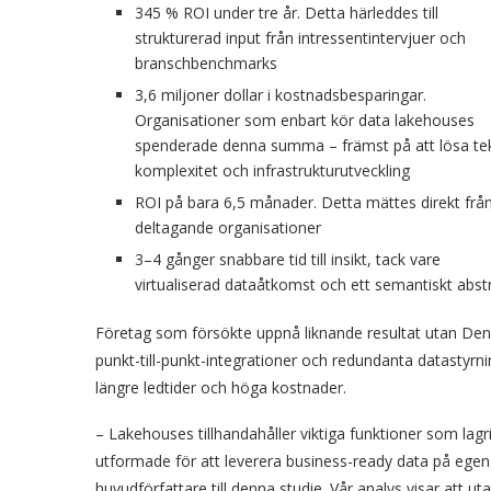
345 % ROI under tre år. Detta härleddes till
strukturerad input från intressentintervjuer och
branschbenchmarks
3,6 miljoner dollar i kostnadsbesparingar.
Organisationer som enbart kör data lakehouses
spenderade denna summa – främst på att lösa te
komplexitet och infrastrukturutveckling
ROI på bara 6,5 ​​månader. Detta mättes direkt frå
deltagande organisationer
3–4 gånger snabbare tid till insikt, tack vare
virtualiserad dataåtkomst och ett semantiskt abstr
Företag som försökte uppnå liknande resultat utan Den
punkt-till-punkt-integrationer och redundanta datastyrnin
längre ledtider och höga kostnader.
– Lakehouses tillhandahåller viktiga funktioner som lagr
utformade för att leverera business-ready data på egen
huvudförfattare till denna studie. Vår analys visar att