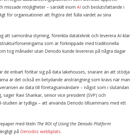
ch missade möjligheter – särskilt inom
AI
och beslutsfattande i
t för organisationer att frigöra det fulla värdet av sina
g att samordna styrning, förenkla datateknik och leverera AI-klar
astrukturförseningarna som är förknippade med traditionella
v som tog månader utan Denodo kunde levereras på några dagar
r de enbart förlitar sig på data lakehouses, snarare än att stödja
garna är det också en betydande ansträngning som krävs när man
 leveransen av data till företagsanvändare – något som i slutändan
g, säger Ravi Shankar, senior vice president (SVP) och
studien är tydliga – att använda Denodo tillsammans med ett
itepaper med titeln
The ROI of Using the Denodo Platform
gängligt på
Denodos webbplats
.