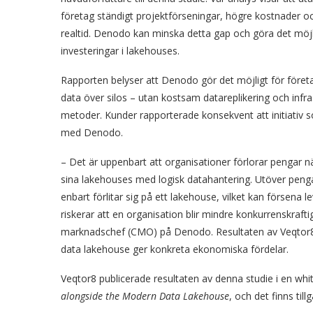
företag ständigt projektförseningar, högre kostnader o
realtid. Denodo kan minska detta gap och göra det möjlig
investeringar i lakehouses.
Rapporten belyser att Denodo gör det möjligt för företa
data över silos – utan kostsam datareplikering och infr
metoder. Kunder rapporterade konsekvent att initiati
med Denodo.
– Det är uppenbart att organisationer förlorar pengar nä
sina lakehouses med logisk datahantering. Utöver pen
enbart förlitar sig på ett lakehouse, vilket kan försena
riskerar att en organisation blir mindre konkurrenskrafti
marknadschef (CMO) på Denodo. Resultaten av Veqtor8-
data lakehouse ger konkreta ekonomiska fördelar.
Veqtor8 publicerade resultaten av denna studie i en wh
alongside the Modern Data Lakehouse
, och det finns till