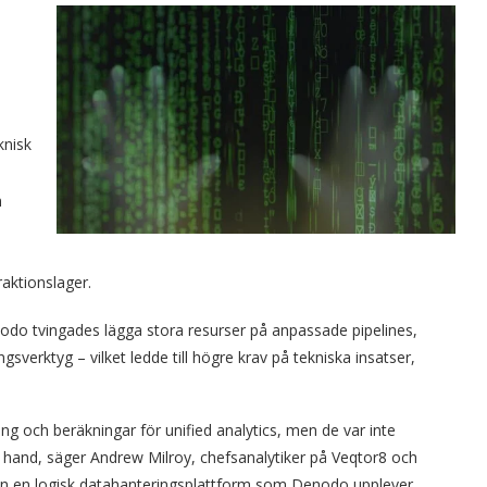
knisk
n
aktionslager.
odo tvingades lägga stora resurser på anpassade pipelines,
gsverktyg – vilket ledde till högre krav på tekniska insatser,
ing och beräkningar för unified analytics, men de var inte
 hand, säger Andrew Milroy, chefsanalytiker på Veqtor8 och
 utan en logisk datahanteringsplattform som Denodo upplever