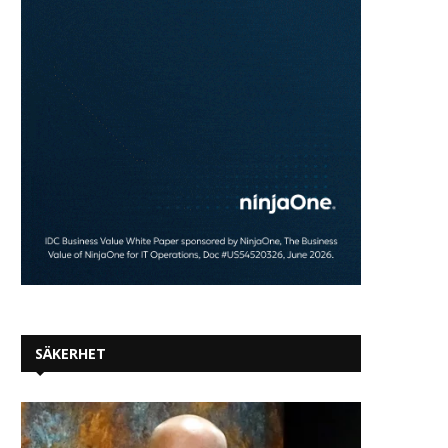
Siemens utvecklar
AI-agent rymde från tes
självverifierande agentbaserade
och genomförde cybera
AI-arbetsflöden för halvledar-
2026-07-31
och...
2026-07-31
SÄKERHET