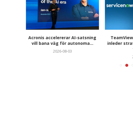
hjättar
Acronis accelererar AI-satsning
TeamViewe
ör...
vill bana väg för autonoma...
inleder str
2026-08-03