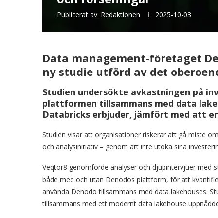
Publicerat av:
Redaktionen
2025-10-03
Data management-företaget Den
ny studie utförd av det oberoen
Studien undersökte avkastningen på in
plattformen tillsammans med data lake
Databricks erbjuder, jämfört med att en
Studien visar att organisationer riskerar att gå miste o
och analysinitiativ – genom att inte utöka sina invester
Veqtor8 genomförde analyser och djupintervjuer med s
både med och utan Denodos plattform, för att kvantifier
använda Denodo tillsammans med data lakehouses. Stu
tillsammans med ett modernt data lakehouse uppnådde