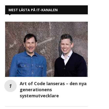
MEST LÄSTA PÅ IT-KANALEN
Carlsberg minskar CO2-avtrycket
Mistra utser
– 17 procent lägre sedan...
miljöforskningsledare 
ansökningar har bevil
2025-06-19
2025-06-18
Art of Code lanseras – den nya
generationens
systemutvecklare