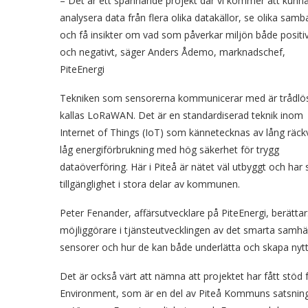
– Det är ett spännande projekt där vi kommer att kunn
analysera data från flera olika datakällor, se olika sam
och få insikter om vad som påverkar miljön både positi
och negativt, säger Anders Ådemo, marknadschef,
PiteEnergi
Tekniken som sensorerna kommunicerar med är trådlö
kallas LoRaWAN. Det är en standardiserad teknik inom
Internet of Things (IoT) som kännetecknas av lång räck
låg energiförbrukning med hög säkerhet för trygg
dataöverföring. Här i Piteå är nätet väl utbyggt och har 
tillgänglighet i stora delar av kommunen.
Peter Fenander, affärsutvecklare på PiteEnergi, berätt
möjliggörare i tjänsteutvecklingen av det smarta samhälle
sensorer och hur de kan både underlätta och skapa nytt
Det är också värt att nämna att projektet har fått stöd
Environment, som är en del av Piteå Kommuns satsning