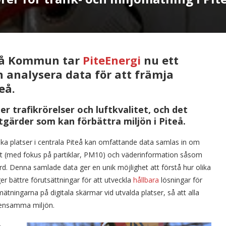
teå Kommun tar
PiteEnergi
nu ett
h analysera data för att främja
eå.
r trafikrörelser och luftkvalitet, och det
gärder som kan förbättra miljön i Piteå.
ska platser i centrala Piteå kan omfattande data samlas in om
litet (med fokus på partiklar, PM10) och väderinformation såsom
rd. Denna samlade data ger en unik möjlighet att förstå hur olika
 ger bättre förutsättningar för att utveckla
hållbara
lösningar för
mätningarna på digitala skärmar vid utvalda platser, så att alla
mensamma miljön.