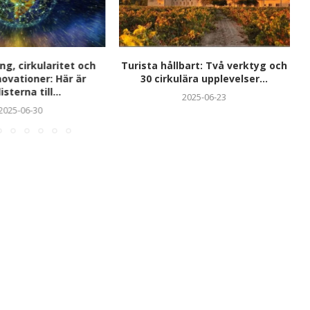
ing, cirkularitet och
Turista hållbart: Två verktyg och
ovationer: Här är
30 cirkulära upplevelser...
isterna till...
2025-06-23
2025-06-30