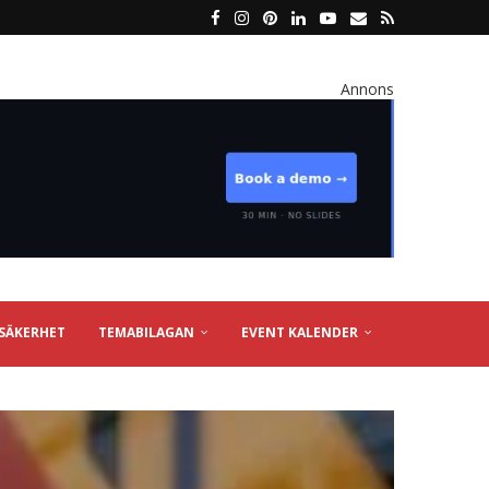
Annons
SÄKERHET
TEMABILAGAN
EVENT KALENDER