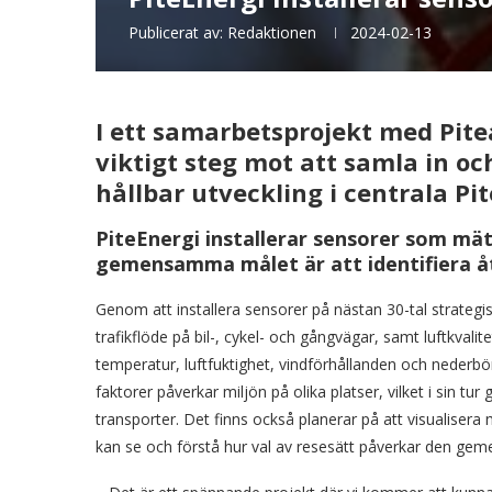
Publicerat av:
Redaktionen
2024-02-13
I ett samarbetsprojekt med Pi
viktigt steg mot att samla in oc
hållbar utveckling i centrala Pit
PiteEnergi installerar sensorer som mäte
gemensamma målet är att identifiera åt
Genom att installera sensorer på nästan 30-tal strategi
trafikflöde på bil-, cykel- och gångvägar, samt luftkva
temperatur, luftfuktighet, vindförhållanden och nederbö
faktorer påverkar miljön på olika platser, vilket i sin tur
transporter. Det finns också planerar på att visualisera 
kan se och förstå hur val av resesätt påverkar den ge