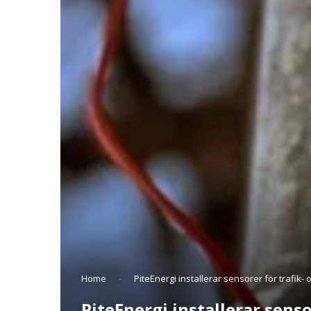
Home
-
PiteEnergi installerar sensorer för trafik- 
PiteEnergi installerar senso