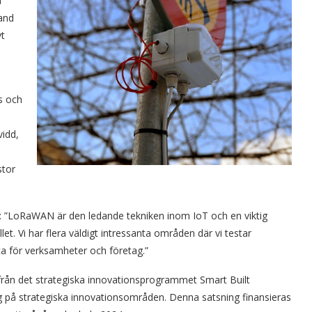
a
band
vt
s och
vidd,
stor
ar: ”LoRaWAN är den ledande tekniken inom IoT och en viktig
t. Vi har flera väldigt intressanta områden där vi testar
a för verksamheter och företag.”
 från det strategiska innovationsprogrammet Smart Built
 på strategiska innovationsområden. Denna satsning finansieras