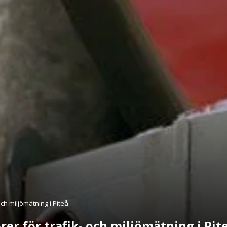
och miljömätning i Piteå
rer för trafik- och miljömätning i Pit