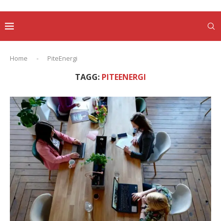
Home
-
PiteEnergi
TAGG:
PITEENERGI