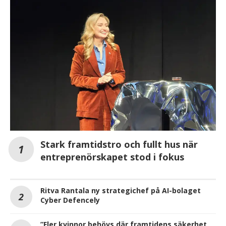
Stark framtidstro och fullt hus när
entreprenörskapet stod i fokus
Ritva Rantala ny strategichef på AI-bolaget
Cyber Defencely
”Fler kvinnor behövs där framtidens säkerhet