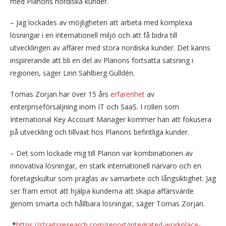
med Planons nordiska kunder.
– Jag lockades av möjligheten att arbeta med komplexa
lösningar i en internationell miljö och att få bidra till
utvecklingen av affärer med stora nordiska kunder. Det känns
inspirerande att bli en del av Planons fortsatta satsning i
regionen, säger Linn Sahlberg Gulldén.
Tomas Zorjan har över 15 års
erfarenhet
av
enterpriseförsäljning inom IT och SaaS. I rollen som
International Key Account Manager kommer han att fokusera
på utveckling och tillväxt hos Planons befintliga kunder.
– Det som lockade mig till Planon var kombinationen av
innovativa lösningar, en stark internationell närvaro och en
företagskultur som präglas av samarbete och långsiktighet. Jag
ser fram emot att hjälpa kunderna att skapa affärsvärde
genom smarta och hållbara lösningar, säger Tomas Zorjan.
*
https://straitsresearch.com/report/integrated-workplace-