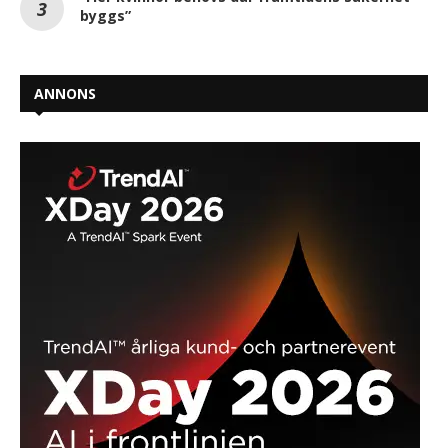
byggs”
ANNONS