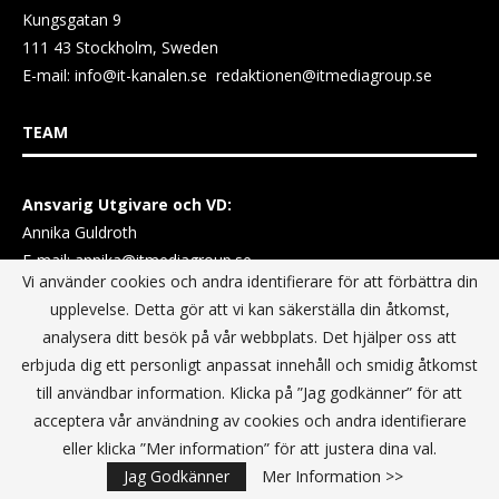
Kungsgatan 9
111 43 Stockholm, Sweden
E-mail:
info@it-kanalen.se
redaktionen@itmediagroup.se
TEAM
Ansvarig Utgivare och VD:
Annika Guldroth
E-mail:
annika@itmediagroup.se
Vi använder cookies och andra identifierare för att förbättra din
upplevelse. Detta gör att vi kan säkerställa din åtkomst,
TERMS & CONDITIONS / VILLKOR
analysera ditt besök på vår webbplats. Det hjälper oss att
erbjuda dig ett personligt anpassat innehåll och smidig åtkomst
Data Privacy Policy
till användbar information. Klicka på ”Jag godkänner” för att
Terms & Conditions For Digital Advertising
acceptera vår användning av cookies och andra identifierare
Terms & Conditions Website conditions of use
eller klicka ”Mer information” för att justera dina val.
Jag Godkänner
Mer Information >>