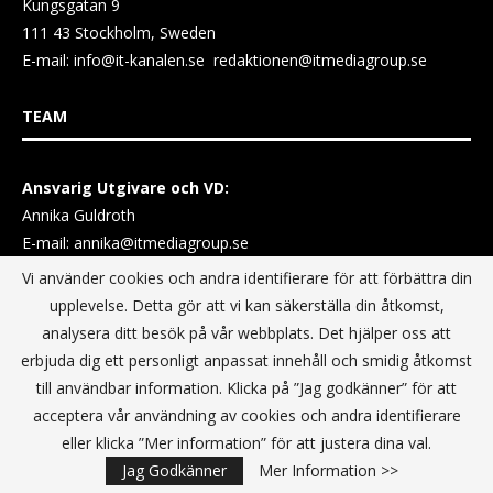
Kungsgatan 9
111 43 Stockholm, Sweden
E-mail:
info@it-kanalen.se
redaktionen@itmediagroup.se
TEAM
Ansvarig Utgivare och VD:
Annika Guldroth
E-mail:
annika@itmediagroup.se
Vi använder cookies och andra identifierare för att förbättra din
TERMS & CONDITIONS / VILLKOR
upplevelse. Detta gör att vi kan säkerställa din åtkomst,
analysera ditt besök på vår webbplats. Det hjälper oss att
erbjuda dig ett personligt anpassat innehåll och smidig åtkomst
Data Privacy Policy
till användbar information. Klicka på ”Jag godkänner” för att
Terms & Conditions For Digital Advertising
acceptera vår användning av cookies och andra identifierare
Terms & Conditions Website conditions of use
eller klicka ”Mer information” för att justera dina val.
Jag Godkänner
Mer Information >>