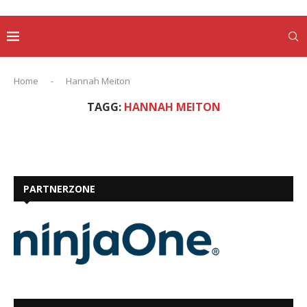
Home
-
Hannah Meiton
TAGG:
HANNAH MEITON
PARTNERZONE