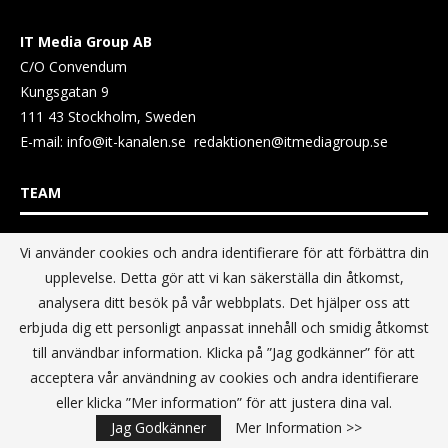
IT Media Group AB
C/O Convendum
Kungsgatan 9
111 43 Stockholm, Sweden
E-mail:
info@it-kanalen.se
redaktionen@itmediagroup.se
TEAM
Vi använder cookies och andra identifierare för att förbättra din
Ansvarig Utgivare och VD:
upplevelse. Detta gör att vi kan säkerställa din åtkomst,
Annika Guldroth
analysera ditt besök på vår webbplats. Det hjälper oss att
E-mail:
annika@itmediagroup.se
erbjuda dig ett personligt anpassat innehåll och smidig åtkomst
till användbar information. Klicka på ”Jag godkänner” för att
TERMS & CONDITIONS / VILLKOR
acceptera vår användning av cookies och andra identifierare
eller klicka ”Mer information” för att justera dina val.
Data Privacy Policy
Jag Godkänner
Mer Information >>