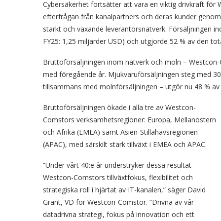
Cybersäkerhet fortsätter att vara en viktig drivkraft fö
efterfrågan från kanalpartners och deras kunder genom a
starkt och växande leverantörsnätverk. Försäljningen i
FY25: 1,25 miljarder USD) och utgjorde 52 % av den tota
Bruttoförsäljningen inom nätverk och moln – Westcon-
med föregående år. Mjukvaruförsäljningen steg med 30 
tillsammans med molnförsäljningen – utgör nu 48 % av 
Bruttoförsäljningen ökade i alla tre av Westcon-
Comstors verksamhetsregioner: Europa, Mellanöstern
och Afrika (EMEA) samt Asien-Stillahavsregionen
(APAC), med särskilt stark tillväxt i EMEA och APAC.
”Under vårt 40:e år understryker dessa resultat
Westcon-Comstors tillväxtfokus, flexibilitet och
strategiska roll i hjärtat av IT-kanalen,” säger David
Grant, VD för Westcon-Comstor. ”Drivna av vår
datadrivna strategi, fokus på innovation och ett