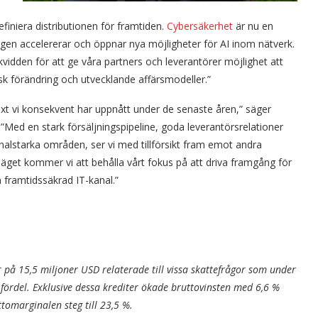
iniera distributionen för framtiden.
Cybersäkerhet
är nu en
gen accelererar och öppnar nya möjligheter för AI inom nätverk.
idden för att ge våra partners och leverantörer möjlighet att
isk förändring och utvecklande affärsmodeller.”
växt vi konsekvent har uppnått under de senaste åren,” säger
d en stark försäljningspipeline, goda leverantörsrelationer
nalstarka områden, ser vi med tillförsikt fram emot andra
get kommer vi att behålla vårt fokus på att driva framgång för
n framtidssäkrad IT-kanal.”
r på 15,5 miljoner USD relaterade till vissa skattefrågor som under
 fördel. Exklusive dessa krediter ökade bruttovinsten med 6,6 %
tomarginalen steg till 23,5 %.