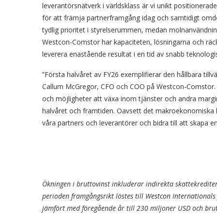
leverantörsnätverk i världsklass är vi unikt positionerade
för att främja partnerframgång idag och samtidigt omdef
tydlig prioritet i styrelserummen, medan molnanvändnin
Westcon-Comstor har kapaciteten, lösningarna och räckv
leverera enastående resultat i en tid av snabb teknolog
”Första halvåret av FY26 exemplifierar den hållbara till
Callum McGregor, CFO och COO på Westcon-Comstor. ”Me
och möjligheter att växa inom tjänster och andra margi
halvåret och framtiden. Oavsett det makroekonomiska lä
våra partners och leverantörer och bidra till att skapa e
Ökningen i bruttovinst inkluderar indirekta skattekredite
perioden framgångsrikt löstes till Westcon Internationals
jämfört med föregående år till 230 miljoner USD och brut