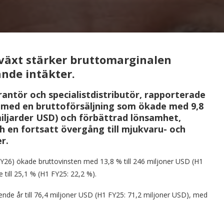
växt stärker bruttomarginalen
nde intäkter.
antör och specialistdistributör, rapporterade
t med en bruttoförsäljning som ökade med 9,8
 miljarder USD) och förbättrad lönsamhet,
ch en fortsatt övergång till mjukvaru- och
r.
Y26) ökade bruttovinsten med 13,8 % till 246 miljoner USD (H1
ill 25,1 % (H1 FY25: 22,2 %).
e år till 76,4 miljoner USD (H1 FY25: 71,2 miljoner USD), med