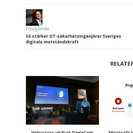
Föregående
Så stärker OT-säkerhetsingenjörer Sveriges
digitala motståndskraft
RELATE
in globala
Virtuozzos vd Kurt Daniel om
Microsoft i