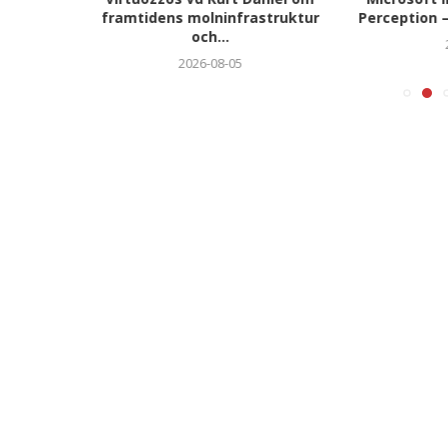
a...
framtidens molninfrastruktur
Perception –
och...
2026-08-05