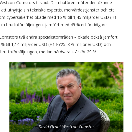
r Westcon-Comstors tillväxt. Distributören möter den ökande
tt utnyttja sin tekniska expertis, mervärdestjänster och ett
nom cybersäkerhet ökade med 16 % till 1,45 miljarder USD (H1
la bruttoförsäljningen, jämfört med 49 % ett år tidigare.
Comstors två andra specialistområden – ökade också jämfört
% till 1,14 miljarder USD (H1 FY25: 879 miljoner USD) och –
bruttoförsäljningen, medan hårdvara står för 29 %.
David Grant Westcon-Comstor