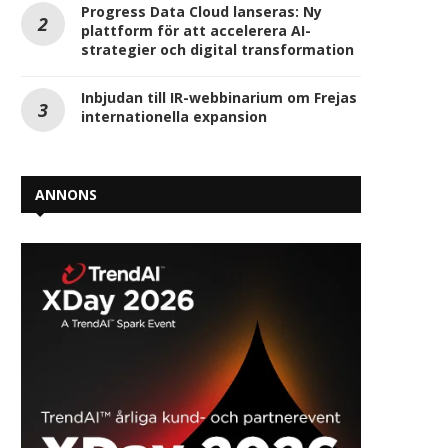
Progress Data Cloud lanseras: Ny
plattform för att accelerera AI-
strategier och digital transformation
Inbjudan till IR-webbinarium om Frejas
internationella expansion
ANNONS
ChatGPT ny måltavla för
Ny funktion för