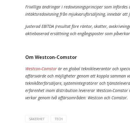
Frivilliga ändringar i redovisningsprinciper som infördes
intäktsredovisning från mjukvaruförsäljning, innebär att
Justerad EBITDA (resultat före räntor, skatter, avskrivni
aktiebaserad ersättning och engångsposter som påverkar
Om Westcon-Comstor
Westcon-Comstor
är en global teknikleverantör och specia
affärsvärde och möjligheter genom att koppla samman vär
teknikåterförsäljare, systemintegratörer och tjänsteleve
erfarenhet inom distribution levererar Westcon-Comstor v
verkar genom två affärsområden: Westcon och Comstor.
SÄKERHET
TECH