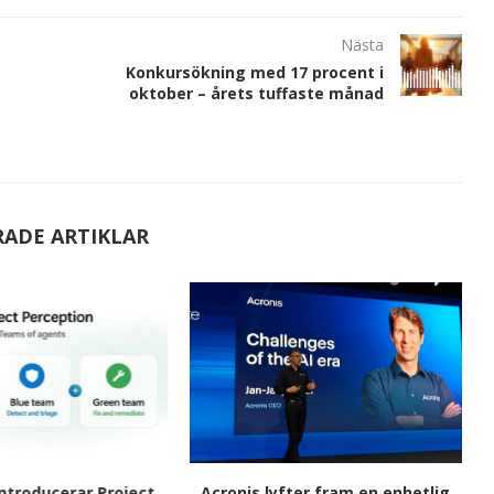
Nästa
Konkursökning med 17 procent i
oktober – årets tuffaste månad
RADE ARTIKLAR
ntroducerar Project
Acronis lyfter fram en enhetlig