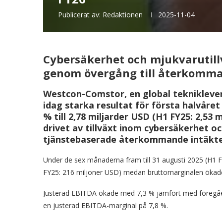
Publicerat av:
Redaktionen
2025-11-04
Cybersäkerhet och mjukvarutill
genom övergång till återkomma
Westcon-Comstor, en global tekniklever
idag starka resultat för första halvåre
% till 2,78 miljarder USD (H1 FY25: 2,53
drivet av tillväxt inom cybersäkerhet o
tjänstebaserade återkommande intäkte
Under de sex månaderna fram till 31 augusti 2025 (H1 F
FY25: 216 miljoner USD) medan bruttomarginalen ökade t
Justerad EBITDA ökade med 7,3 % jämfört med föregåend
en justerad EBITDA-marginal på 7,8 %.