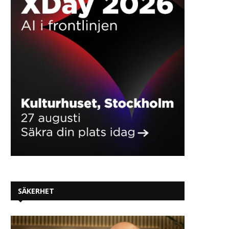
nätfiskebedrägeri – Microsoft
försvarsinnovation ska u
fortsatt...
2026-07-22
2026-07-27
SÄKERHET