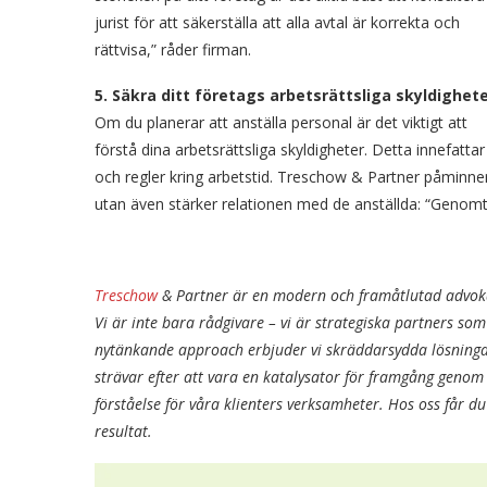
jurist för att säkerställa att alla avtal är korrekta och
rättvisa,” råder firman.
5. Säkra ditt företags arbetsrättsliga skyldighet
Om du planerar att anställa personal är det viktigt att
förstå dina arbetsrättsliga skyldigheter. Detta innefattar
och regler kring arbetstid. Treschow & Partner påminner
utan även stärker relationen med de anställda: “Genomtä
Treschow
& Partner är en modern och framåtlutad advokat
Vi är inte bara rådgivare – vi är strategiska partners som
nytänkande approach erbjuder vi skräddarsydda lösning
strävar efter att vara en katalysator för framgång geno
förståelse för våra klienters verksamheter. Hos oss får d
resultat.