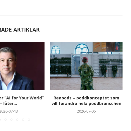
RADE ARTIKLAR
ar ”AI for Your World”
Reapods – poddkonceptet som
– låter...
vill förändra hela poddbranschen
2026-07-13
2026-07-06