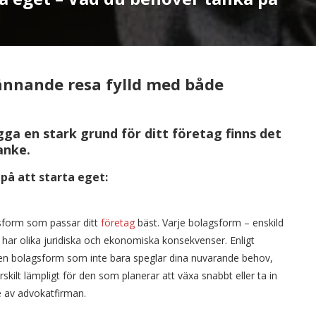
pännande resa fylld med både
gga en stark grund för ditt företag finns det
anke.
 på att starta eget:
gsform som passar ditt
företag
bäst. Varje bolagsform – enskild
har olika juridiska och ekonomiska konsekvenser. Enligt
a en bolagsform som inte bara speglar dina nuvarande behov,
skilt lämpligt för den som planerar att växa snabbt eller ta in
e av advokatfirman.