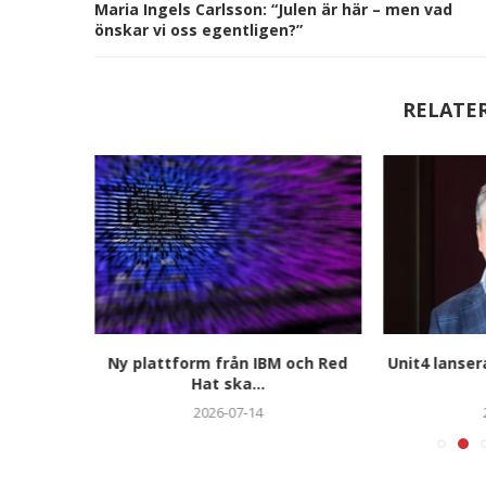
Maria Ingels Carlsson: “Julen är här – men vad
önskar vi oss egentligen?”
RELATE
obala
Ny plattform från IBM och Red
Unit4 lanser
tt...
Hat ska...
2026-07-14