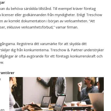
gar
n du behöva särskilda tillstånd. Till exempel kräver företag
a licenser eller godkännanden från myndigheter. Enligt Treschow
kten av korrekt dokumentation i början av verksamheten. “Att
venser, inklusive verksamhetsförbud,” varnar firman.
gångarna. Registrera ditt varumärke för att skydda ditt
kiljer dig från konkurrenterna. Treschow & Partner understryker
 tillgångar är ofta avgörande för ett företags konkurrenskraft och
ow.
rantörer
h
 en