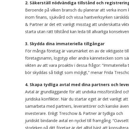
2. Säkerställ nödvändiga tillstånd och registrerin
Beroende på vilken bransch du planerar att verka inom ka
inom finans, sjukvård och vissa hantverksyrken särskild
& Partner är det ett vanligt misstag att underskatta vi
starta utan rätt tillstånd kan leda till allvarliga konsek
3. Skydda dina immateriella tillgångar
För många företag är varumärket en av de viktigaste till
företagsnamn, logotyp eller andra kännetecken som särs
vikten av att vara proaktiv i dessa frågor: “Immateriella
bör skyddas så tidigt som möjligt,” menar Frida Tresch
4. Skapa tydliga avtal med dina partners och leve
Avtal är grundläggande för att undvika missförstånd oc
juridiska konflikter. När du startar eget är det vanligt att
samarbeta med partners, leverantörer och kanske även
investerare. Enligt Treschow & Partner är tydliga och
juridiskt bindande avtal en nyckel till framgång. “Oavsett
storleken på ditt företag är det alltid bäst att konsultera