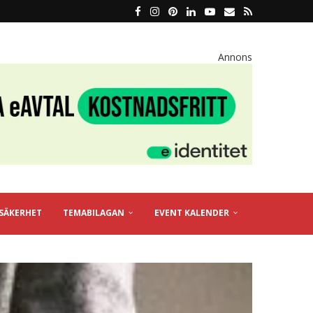
Annons
SÄKERHET
TEMABILAGAN
EVENT KALENDER