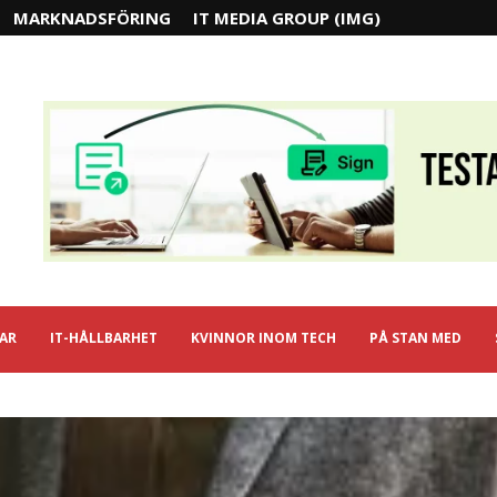
MARKNADSFÖRING
IT MEDIA GROUP (IMG)
IAR
IT-HÅLLBARHET
KVINNOR INOM TECH
PÅ STAN MED