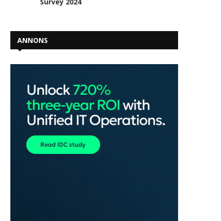
Survey 2024
ANNONS
Subaru stärker kompetensen
BYD accelererar i Europa –
inför en elektrifierad framtid
i centrum...
2026-06-26
2026-06-15