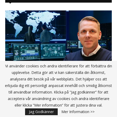
Vi använder cookies och andra identifierare för att förbättra din
upplevelse. Detta gör att vi kan säkerställa din åtkomst,
analysera ditt besök på vår webbplats. Det hjälper oss att
erbjuda dig ett personligt anpassat innehåll och smidig åtkomst
Smart tjänst från Sciber skapar starkt
till användbar information. Klicka på ”Jag godkänner” för att
försvar mot IT-attacker
acceptera vår användning av cookies och andra identifierare
eller klicka ”Mer information” för att justera dina val.
Jag Godkänner
Mer Information >>
David Treiberg, PAX8: “Vi har integrerat AI för