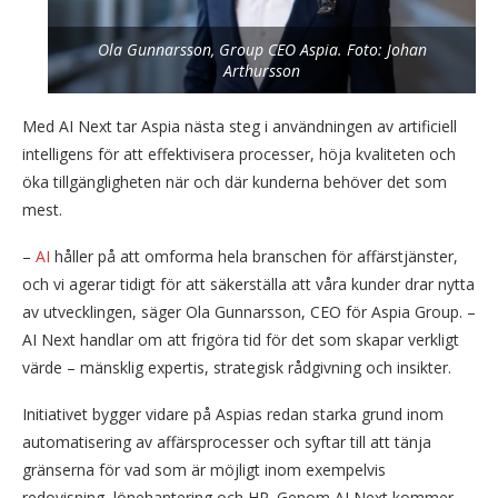
Ola Gunnarsson, Group CEO Aspia. Foto: Johan
Arthursson
Med AI Next tar Aspia nästa steg i användningen av artificiell
intelligens för att effektivisera processer, höja kvaliteten och
öka tillgängligheten när och där kunderna behöver det som
mest.
–
AI
håller på att omforma hela branschen för affärstjänster,
och vi agerar tidigt för att säkerställa att våra kunder drar nytta
av utvecklingen, säger Ola Gunnarsson, CEO för Aspia Group. –
AI Next handlar om att frigöra tid för det som skapar verkligt
värde – mänsklig expertis, strategisk rådgivning och insikter.
Initiativet bygger vidare på Aspias redan starka grund inom
automatisering av affärsprocesser och syftar till att tänja
gränserna för vad som är möjligt inom exempelvis
redovisning, lönehantering och HR. Genom AI Next kommer