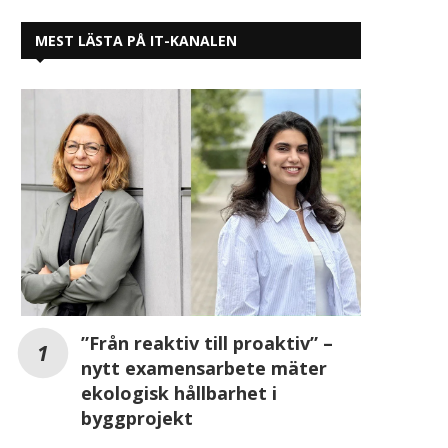
MEST LÄSTA PÅ IT-KANALEN
Pax8 lanserar vägledning för
Pax8 avslöjar AI-satsni
”Från reaktiv till proaktiv” –
MSP:er att bli Managed...
framtidsplaner för MSP:e
nytt examensarbete mäter
2025-10-06
2025-10-05
ekologisk hållbarhet i
byggprojekt