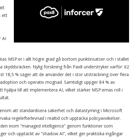
att
 ett
r AI
tas MSP:er i allt högre grad gå bortom punktinsatser och i stället
a skyddsräcken. Nylig forskning från Pax8 understryker varför: 62
 18,5 % säger att de använder det i stor utsträckning över flera
an adoption och operativ mognad. Samtidigt uppger 84 % av
t hjälpa till att implementera AI, vilket stärker MSP:ernas roll i
ultat.
 genom att standardisera säkerhet och datastyrning i Microsoft
vaka regelefterlevnad i realtid och upptäcka policyavvikelser.
nden inom ”managed intelligence” genom funktioner som
er och upptäckt av ”shadow AI”, vilket ger praktiska ingångar