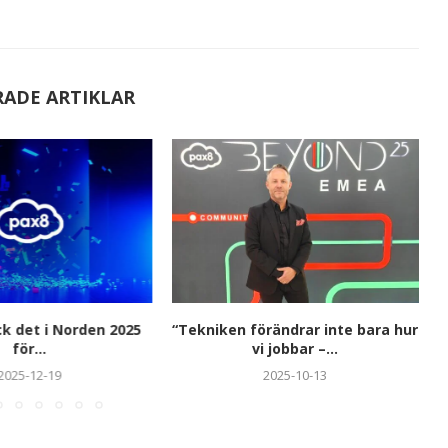
RADE ARTIKLAR
ck det i Norden 2025
“Tekniken förändrar inte bara hur
för...
vi jobbar –...
2025-12-19
2025-10-13