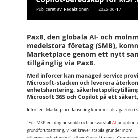
Publicerat av:
Redaktionen
2026-06-17
Pax8, den globala AI- och moln
medelstora företag (SMB), kommer
Marketplace genom ett nytt sa
tillgänglig via Pax8.
Med inforcer kan managed service provi
Microsoft-stacken och leverera återko
enhetshantering, säkerhetspolicytillämpn
Microsoft 365 och Copilot på ett säkert
Inforcers Marketplace-lansering kommer att äga rum i
”För MSP:er i dag är snabb och ansvarsfull
AI
-adoption 
grundförutsättning, vilket kräver stabila grunder inom
säkerhet och styrning”, säger Oguo Atuanya, Corporate