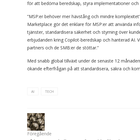
för att bedöma beredskap, styra implementationer och
”MSP:er behöver mer hävstång och mindre komplexitet”, s
Marketplace gör det enklare för MSP:er att använda info
tjänster, standardisera säkerhet och styrning över kund
erbjudanden kring Copilot-beredskap och hanterad AI. Vi
partners och de SMB:er de stöttar.”
Med snabb global tillväxt under de senaste 12 månaderna 
ökande efterfrågan på att standardisera, säkra och komm
AI
TECH
Föregående