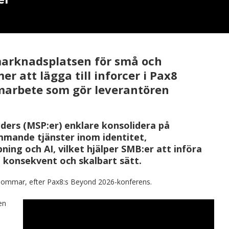
marknadsplatsen för små och
 att lägga till inforcer i Pax8
marbete som gör leverantören
ders (MSP:er) enklare konsolidera på
mmande tjänster inom identitet,
ing och AI, vilket hjälper SMB:er att införa
, konsekvent och skalbart sätt.
 sommar, efter Pax8:s Beyond 2026-konferens.
en