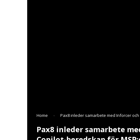
Home
-
Pax8 inleder samarbete med Inforcer och 
Pax8 inleder samarbete med
Copilot-beredskap för MSP: