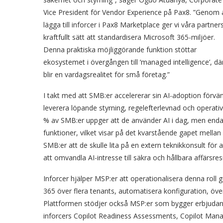
Vice President för Vendor Experience på Pax8. ”Genom 
lägga till inforcer i Pax8 Marketplace ger vi våra partners
kraftfullt sätt att standardisera Microsoft 365-miljöer.
Denna praktiska möjliggörande funktion stöttar
ekosystemet i övergången till ’managed intelligence’, dä
blir en vardagsrealitet för små företag.”
I takt med att SMB:er accelererar sin AI-adoption förvän
leverera löpande styrning, regelefterlevnad och operativ
% av SMB:er uppger att de använder AI i dag, men endast
funktioner, vilket visar på det kvarstående gapet mell
SMB:er att de skulle lita på en extern teknikkonsult för at
att omvandla AI-intresse till säkra och hållbara affärsres
Inforcer hjälper MSP:er att operationalisera denna roll
365 över flera tenants, automatisera konfiguration, över
Plattformen stödjer också MSP:er som bygger erbjuda
inforcers Copilot Readiness Assessments, Copilot Manag