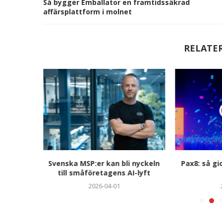
Så bygger Emballator en framtidssäkrad
affärsplattform i molnet
RELATE
tplace-
Svenska MSP:er kan bli nyckeln
Pax8: så gi
rtners
till småföretagens AI-lyft
2026-04-01