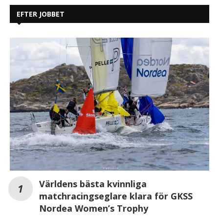
Världens bästa kvinnliga
matchracingseglare klara för GKSS
Nordea Women’s Trophy
Välkommen till voco hotel i Kista första i
Norden– där modern design möter en mysig
och avslappnad atmosfär
Nordea Open lanserar Sustainability in Sports