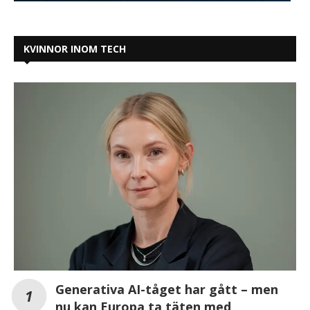
Generativa AI-tåget har gått – men
nu kan Europa ta täten med
innovation och digital suveränitet
Tietoevry i nytt samarbete med Tjejer Kodar
Så ska techbranschen bli mer inkluderande –