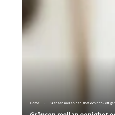
Home
-
Gränsen mellan oenighet och hot – ett ge
Gränsen mellan oenighet oc