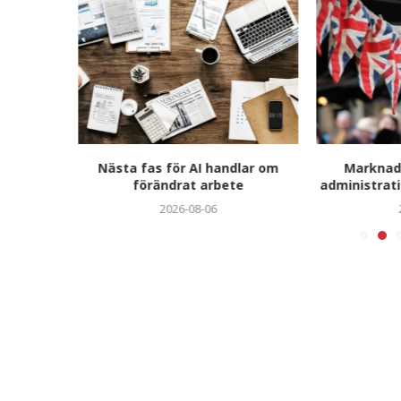
förändrar
Nästa fas för AI handlar om
Marknads
n –
förändrat arbete
administrati
görande
2026-08-06