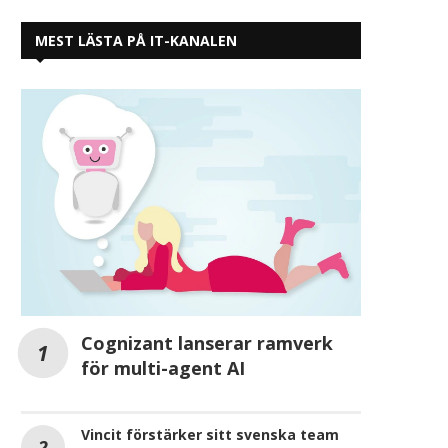
MEST LÄSTA PÅ IT-KANALEN
Cognizant lanserar ramverk
för multi-agent AI
Vincit förstärker sitt svenska team