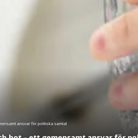
mensamt ansvar för politiska samtal
h hot – ett gemensamt ansvar för pol