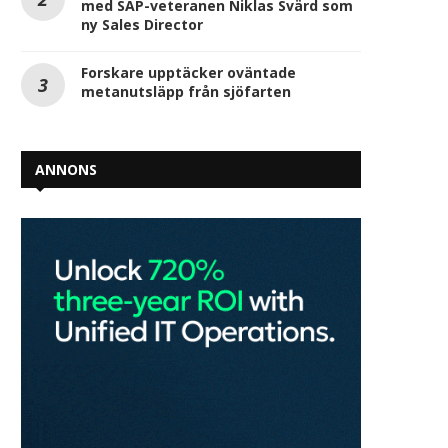
med SAP-veteranen Niklas Svärd som
ny Sales Director
Forskare upptäcker oväntade
metanutsläpp från sjöfarten
ANNONS
Alex Lane utsedd till
IT är inte längre e
affärsområdeschef för Sweco i...
supportfunktion – den
2026-07-27
2026-07-24