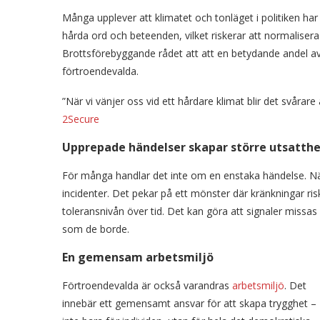
Många upplever att klimatet och tonläget i politiken har
hårda ord och beteenden, vilket riskerar att normaliser
Brottsförebyggande rådet att att en betydande andel av 
förtroendevalda.
”När vi vänjer oss vid ett hårdare klimat blir det svårare
2Secure
Upprepade händelser skapar större utsatth
För många handlar det inte om en enstaka händelse. Näst
incidenter. Det pekar på ett mönster där kränkningar ris
toleransnivån över tid. Det kan göra att signaler missas
som de borde.
En gemensam arbetsmiljö
Förtroendevalda är också varandras
arbetsmiljö
. Det
innebär ett gemensamt ansvar för att skapa trygghet –