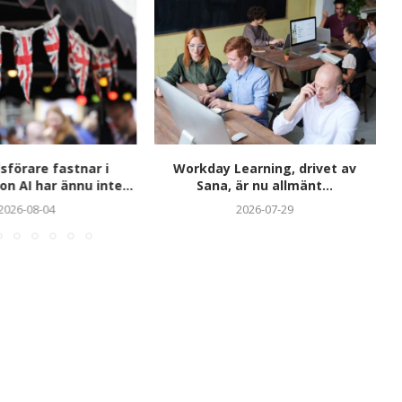
förare fastnar i
Workday Learning, drivet av
on AI har ännu inte...
Sana, är nu allmänt...
2026-08-04
2026-07-29