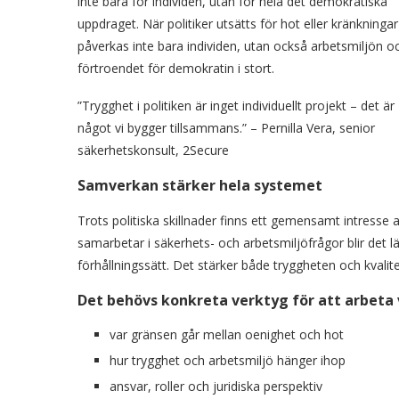
inte bara för individen, utan för hela det demokratiska
uppdraget. När politiker utsätts för hot eller kränkningar
påverkas inte bara individen, utan också arbetsmiljön o
förtroendet för demokratin i stort.
”Trygghet i politiken är inget individuellt projekt – det är
något vi bygger tillsammans.” – Pernilla Vera, senior
säkerhetskonsult, 2Secure
Samverkan stärker hela systemet
Trots politiska skillnader finns ett gemensamt intresse av
samarbetar i säkerhets- och arbetsmiljöfrågor blir det
förhållningssätt. Det stärker både tryggheten och kvalit
Det behövs konkreta verktyg för att arbeta 
var gränsen går mellan oenighet och hot
hur trygghet och arbetsmiljö hänger ihop
ansvar, roller och juridiska perspektiv