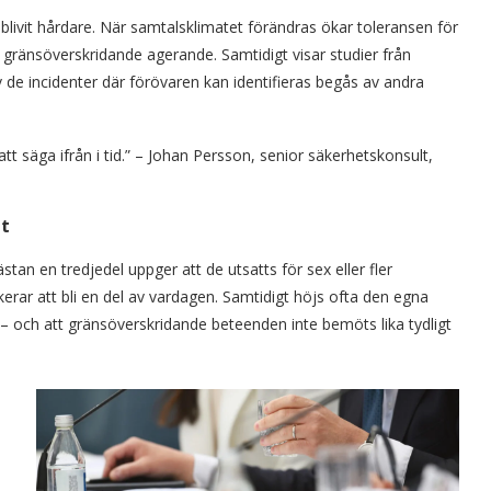
 blivit hårdare. När samtalsklimatet förändras ökar toleransen för
a gränsöverskridande agerande. Samtidigt visar studier från
de incidenter där förövaren kan identifieras begås av andra
 att säga ifrån i tid.” – Johan Persson, senior säkerhetskonsult,
et
an en tredjedel uppger att de utsatts för sex eller fler
kerar att bli en del av vardagen. Samtidigt höjs ofta den egna
 – och att gränsöverskridande beteenden inte bemöts lika tydligt