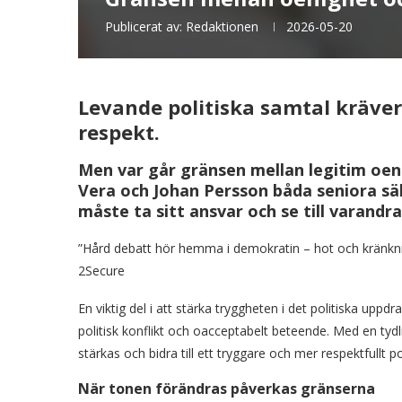
Publicerat av:
Redaktionen
2026-05-20
Levande politiska samtal kräver
respekt.
Men var går gränsen mellan legitim oen
Vera och Johan Persson båda seniora sä
måste ta sitt ansvar och se till varandra
”Hård debatt hör hemma i demokratin – hot och kränkning
2Secure
En viktig del i att stärka tryggheten i det politiska up
politisk konflikt och oacceptabelt beteende. Med en 
stärkas och bidra till ett tryggare och mer respektfullt pol
När tonen förändras påverkas gränserna