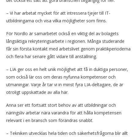
det också ett sätt att göra branschen tillgänglig för fler.
– Vi har arbetat mycket för att intressera tjejer till IT-
utbildningarna och visa vilka möjligheter som finns.
För Nordlo är samarbetet också en viktig del av bolagets
långsiktiga rekryteringsarbete i regionen. Många studerande
får sin första kontakt med arbetslivet genom praktikperioderna
och flera har senare gått vidare till anställning.
– LIA ger oss en helt unik möjlighet att få in duktiga personer,
som också lär oss om deras nyfunna kompetenser och
utmaningar. Varje år tar vi in minst fyra LIA-deltagare, de är
otroligt uppskattade av alla här.
Anna ser ett fortsatt stort behov av att utbildningar och
näringsliv arbetar nära varandra för att hålla kompetensen
relevant i en bransch som förändras snabbt.
– Tekniken utvecklas hela tiden och säkerhetsfrågorna blir allt