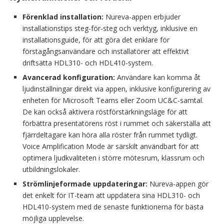
Förenklad installation:
Nureva-appen erbjuder
installationstips steg-för-steg och verktyg, inklusive en
installationsguide, för att göra det enklare för
förstagångsanvändare och installatörer att effektivt
driftsätta HDL310- och HDL410-system.
Avancerad konfiguration:
Användare kan komma åt
ljudinställningar direkt via appen, inklusive konfigurering av
enheten för Microsoft Teams eller Zoom UC&C-samtal.
De kan också aktivera röstförstärkningsläge för att
förbättra presentatörens röst i rummet och säkerställa att
fjärrdeltagare kan höra alla röster från rummet tydligt.
Voice Amplification Mode är särskilt användbart för att
optimera ljudkvaliteten i större mötesrum, klassrum och
utbildningslokaler.
Strömlinjeformade uppdateringar:
Nureva-appen gör
det enkelt för IT-team att uppdatera sina HDL310- och
HDL410-system med de senaste funktionerna för bästa
möjliga upplevelse.