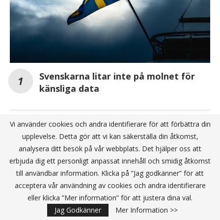
Svenskarna litar inte på molnet för
känsliga data
Ny rapport: Alla måste bidra till minskade
Vi använder cookies och andra identifierare för att förbättra din
koldioxidutsläpp i molnet – inte bara
upplevelse. Detta gör att vi kan säkerställa din åtkomst,
molnleverantörerna
analysera ditt besök på vår webbplats. Det hjälper oss att
erbjuda dig ett personligt anpassat innehåll och smidig åtkomst
Transformant inleder samarbete med
Microsoft
till användbar information. Klicka på ”Jag godkänner” för att
acceptera vår användning av cookies och andra identifierare
eller klicka ”Mer information” för att justera dina val.
Jag Godkänner
Mer Information >>
ANNONS