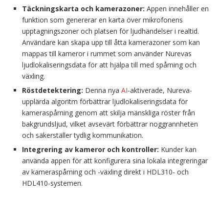
Täckningskarta och kamerazoner:
Appen innehåller en
funktion som genererar en karta över mikrofonens
upptagningszoner och platsen för ljudhändelser i realtid.
Användare kan skapa upp till åtta kamerazoner som kan
mappas till kameror i rummet som använder Nurevas
ljudlokaliseringsdata för att hjälpa till med spårning och
växling.
Röstdetektering:
Denna nya
AI
-aktiverade, Nureva-
upplärda algoritm förbättrar ljudlokaliseringsdata för
kameraspårning genom att skilja mänskliga röster från
bakgrundsljud, vilket avsevärt förbättrar noggrannheten
och säkerställer tydlig kommunikation.
Integrering av kameror och kontroller:
Kunder kan
använda appen för att konfigurera sina lokala integreringar
av kameraspårning och -växling direkt i HDL310- och
HDL410-systemen.