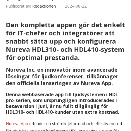
Publicerat av:
Redaktionen
2024-08-22
Den kompletta appen gör det enkelt
för IT-chefer och integratörer att
snabbt sätta upp och konfigurera
Nureva HDL310- och HDL410-system
för optimal prestanda.
Nureva Inc, en innovatör inom avancerade
lösningar för ljudkonferenser, tillkännager
den officiella lanseringen av Nureva App.
Denna webbaserade app till ljudsystemen i HDL
pro-serien, som ursprungligen introducerades i
betaversion i juni, är nu fullt tillgänglig för
HDL310- och HDL410-kunder utan extra kostnad.
Nureva App
erbjuder en strömlinjeformad och effektiv metod
för att sätta upp och konfigurera HDL pro series system för