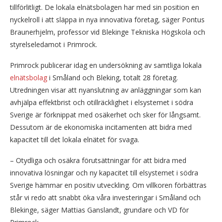
tillförlitligt. De lokala elnätsbolagen har med sin position en
nyckelroll i att släppa in nya innovativa företag, säger Pontus
Braunerhjelm, professor vid Blekinge Tekniska Högskola och
styrelseledamot i Primrock.
Primrock publicerar idag en undersökning av samtliga lokala
elnätsbolag
i Småland och Bleking, totalt 28 företag.
Utredningen visar att nyanslutning av anläggningar som kan
avhjälpa effektbrist och otillräcklighet i elsystemet i södra
Sverige är förknippat med osäkerhet och sker för långsamt.
Dessutom är de ekonomiska incitamenten att bidra med
kapacitet till det lokala elnätet för svaga.
– Otydliga och osäkra förutsättningar för att bidra med
innovativa lösningar och ny kapacitet till elsystemet i södra
Sverige hämmar en positiv utveckling. Om villkoren förbättras
står vi redo att snabbt öka våra investeringar i Småland och
Blekinge, säger Mattias Ganslandt, grundare och VD för