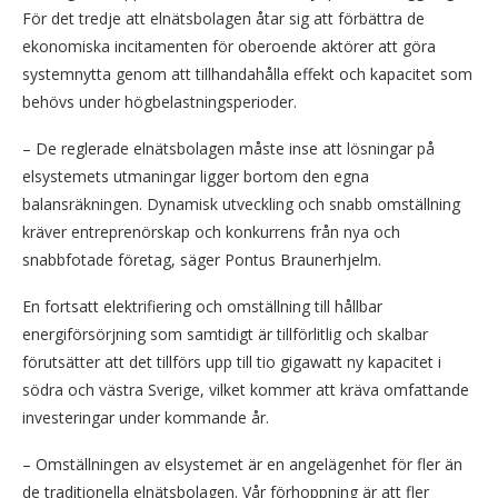
För det tredje att elnätsbolagen åtar sig att förbättra de
ekonomiska incitamenten för oberoende aktörer att göra
systemnytta genom att tillhandahålla effekt och kapacitet som
behövs under högbelastningsperioder.
– De reglerade elnätsbolagen måste inse att lösningar på
elsystemets utmaningar ligger bortom den egna
balansräkningen. Dynamisk utveckling och snabb omställning
kräver entreprenörskap och konkurrens från nya och
snabbfotade företag, säger Pontus Braunerhjelm.
En fortsatt elektrifiering och omställning till hållbar
energiförsörjning som samtidigt är tillförlitlig och skalbar
förutsätter att det tillförs upp till tio gigawatt ny kapacitet i
södra och västra Sverige, vilket kommer att kräva omfattande
investeringar under kommande år.
– Omställningen av elsystemet är en angelägenhet för fler än
de traditionella elnätsbolagen. Vår förhoppning är att fler