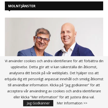
MOLNTJÄNSTER
Vi använder cookies och andra identifierare för att förbättra din
upplevelse. Detta gör att vi kan säkerställa din åtkomst,
analysera ditt besök på vår webbplats. Det hjälper oss att
erbjuda dig ett personligt anpassat innehåll och smidig åtkomst
till användbar information. Klicka på ”Jag godkänner” för att
CoreChange Group fokuserar om –
acceptera vår användning av cookies och andra identifierare
säljer affärsområdet Business
eller klicka ”Mer information” för att justera dina val.
Solution och satsar på molntjänster
Jag Godkänner
Mer Information >>
och management consulting