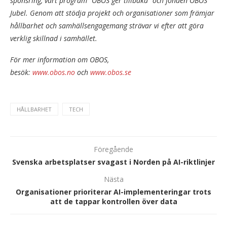
sponsring, vårt program “OBOS ger tillbaka” och fonden OBOS
Jubel. Genom att stödja projekt och organisationer som främjar
hållbarhet och samhällsengagemang strävar vi efter att göra
verklig skillnad i samhället.
För mer information om OBOS,
besök:
www.obos.no
och
www.obos.se
HÅLLBARHET
TECH
Föregående
Svenska arbetsplatser svagast i Norden på AI-riktlinjer
Nästa
Organisationer prioriterar AI-implementeringar trots
att de tappar kontrollen över data