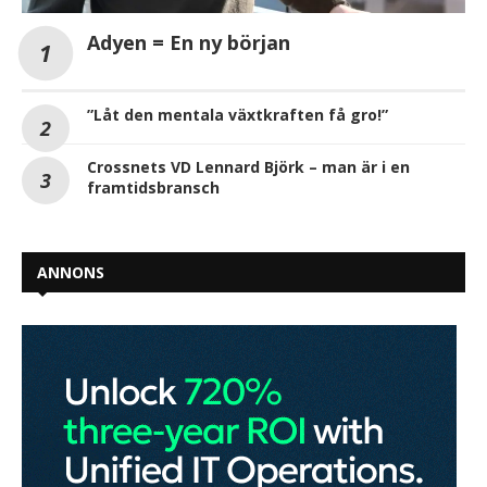
Adyen = En ny början
”Låt den mentala växtkraften få gro!”
Crossnets VD Lennard Björk – man är i en
framtidsbransch
ANNONS