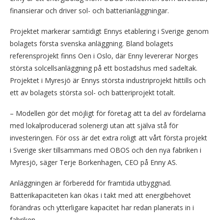
finansierar och driver sol- och batterianläggningar.
Projektet markerar samtidigt Ennys etablering i Sverige genom
bolagets första svenska anläggning. Bland bolagets
referensprojekt finns Oen i Oslo, där Enny levererar Norges
största solcellsanläggning på ett bostadshus med sadeltak.
Projektet i Myresjö är Ennys största industriprojekt hittills och
ett av bolagets största sol- och batteriprojekt totalt.
– Modellen gör det möjligt för företag att ta del av fördelarna
med lokalproducerad solenergi utan att själva stå för
investeringen. För oss är det extra roligt att vårt första projekt
i Sverige sker tillsammans med OBOS och den nya fabriken i
Myresjö, säger Terje Borkenhagen, CEO på Enny AS.
Anläggningen är förberedd för framtida utbyggnad.
Batterikapaciteten kan ökas i takt med att energibehovet
förändras och ytterligare kapacitet har redan planerats in i
fabriken.