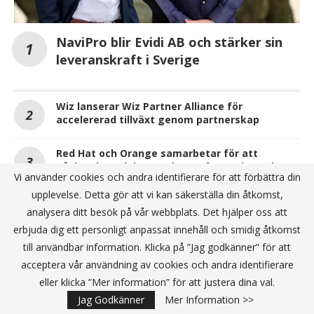
NaviPro blir Evidi AB och stärker sin
leveranskraft i Sverige
Wiz lanserar Wiz Partner Alliance för
accelererad tillväxt genom partnerskap
Red Hat och Orange samarbetar för att
påskynda molnbaserad transformation och
Vi använder cookies och andra identifierare för att förbättra din
mjukvarudriven tjänsteutveckling i
telekombranschen
upplevelse. Detta gör att vi kan säkerställa din åtkomst,
analysera ditt besök på vår webbplats. Det hjälper oss att
erbjuda dig ett personligt anpassat innehåll och smidig åtkomst
till användbar information. Klicka på ”Jag godkänner” för att
ANNONS
acceptera vår användning av cookies och andra identifierare
eller klicka ”Mer information” för att justera dina val.
Jag Godkänner
Mer Information >>