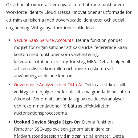
Okta har introducerat flera nya och förbättrade funktioner i
Workforce Identity Cloud. Dessa innovationer är utformade för
att minska riskerna med oövervakade identiteter och social
engineering. Viktiga nya funktioner inkluderar:
Secure SaaS Service Accounts
: Denna funktion gör det
möjligt för organisationer att säkra icke-federerade SaaS-
konton med funktioner som valvhantering,
lösenordsrotation och steg-för-steg MFA. Detta hjälper till
att centralisera kontrollen och minska riskerna vid
användning av delade konton.
Governance Analyzer med Okta AI
: Detta är ett kraftfullt
verktyg som hjälper chefer att fatta välgrundade beslut om
åtkomst. Genom att använda sig av realtidsriskanalyser
och rekommendationer förbättras effektiviteten i
auktorisationsprocesserna.
Utökad Device Single Sign-On
: Denna funktion
förbättrar SSO-upplevelsen genom att initiera en
hårdvarustödd session vid inloggning på enheter. Detta