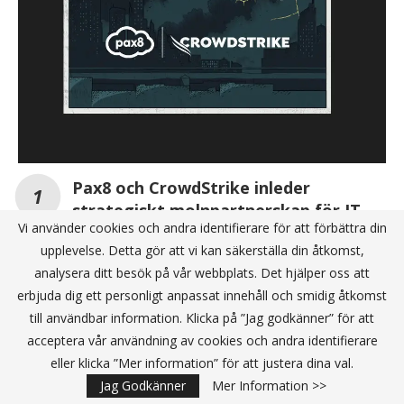
Pax8 och CrowdStrike inleder
strategiskt molnpartnerskap för IT-
Vi använder cookies och andra identifierare för att förbättra din
säkerhet i världsklass
upplevelse. Detta gör att vi kan säkerställa din åtkomst,
analysera ditt besök på vår webbplats. Det hjälper oss att
Ny undersökning: Så håller små och medelstora
erbjuda dig ett personligt anpassat innehåll och smidig åtkomst
företag jämn takt med AI-utvecklingen
till användbar information. Klicka på ”Jag godkänner” för att
acceptera vår användning av cookies och andra identifierare
Pax8 lanserar vägledning för MSP:er att bli
eller klicka ”Mer information” för att justera dina val.
Managed Intelligence Providers i den agentiska
Jag Godkänner
Mer Information >>
ekonomin