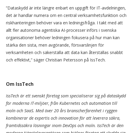
”Dataskydd är inte längre enbart en uppgift för IT-avdelningen,
det är handlar numera om en central verksamhetsfunktion och
riskhanteringen behöver vara en ledningsfråga. I takt med att
allt fler autonoma agentiska AI-processer införs i svenska
organisationer behöver ledningen fokusera på hur man kan
stärka den sista, men avgörande, försvarslinjen för
verksamheten och säkerställa att data kan återställas snabbt
och effektivt,” säger Christian Petersson på IssTech.
Om IssTech
IssTech är ett svenskt företag som specialiserar sig på dataskydd
för moderna IT-miljöer, från Kubernetes och automation till
moln och SaaS. Med över 20 års branscherfarenhet i ryggen
kombinerar de expertis och innovation för att leverera säkra,
framtidssäkra lösningar inom DevOps och moln. IssTech är den
moderna tjänsteleverantören som hjälper företag att skydda sin