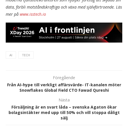
data, förbli motståndskraftiga och växa med självförtroende. Läs
mer på
www.isstech.io
AI
TECH
Föregående
Från AI-hype till verkligt affärsvärde- IT-kanalen möter
Snowflakes Global Field CTO Fawad Qureshi
Nästa
Försäljning är en svart låda – svenska Agaton ökar
bolagsintäkter med upp till 50% och vill stoppa dåligt
sälj