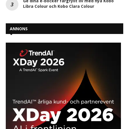
Ge dina e-böcker färgfyllt liv med nya Kobo
Libra Colour och Kobo Clara Colour
ANNONS