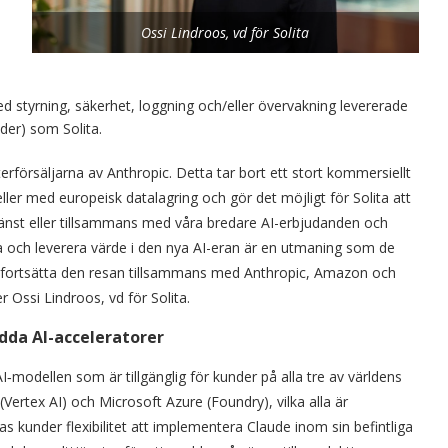
Ossi Lindroos, vd för Solita
 styrning, säkerhet, loggning och/eller övervakning levererade
der) som Solita.
terförsäljarna av Anthropic. Detta tar bort ett stort kommersiellt
ler med europeisk datalagring och gör det möjligt för Solita att
jänst eller tillsammans med våra bredare AI-erbjudanden och
eta och leverera värde i den nya AI-eran är en utmaning som de
tt fortsätta den resan tillsammans med Anthropic, Amazon och
 Ossi Lindroos, vd för Solita.
ydda AI-acceleratorer
‑modellen som är tillgänglig för kunder på alla tre av världens
ertex AI) och Microsoft Azure (Foundry), vilka alla är
s kunder flexibilitet att implementera Claude inom sin befintliga