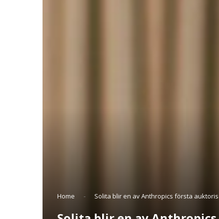
Home
-
Solita blir en av Anthropics första aukto
Solita blir en av Anthropic