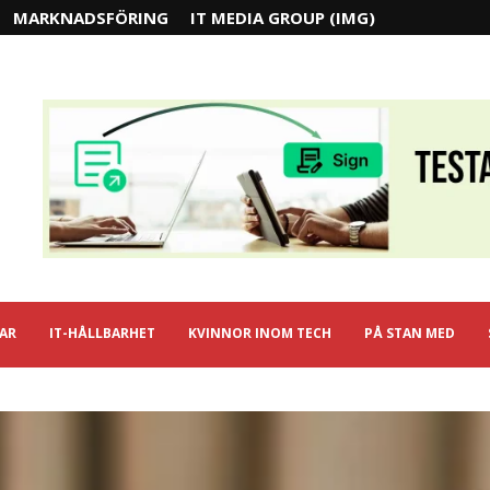
MARKNADSFÖRING
IT MEDIA GROUP (IMG)
IAR
IT-HÅLLBARHET
KVINNOR INOM TECH
PÅ STAN MED