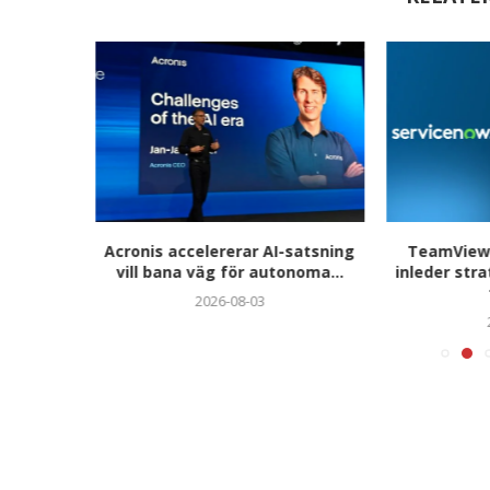
hjättar
Acronis accelererar AI-satsning
TeamViewe
ör...
vill bana väg för autonoma...
inleder str
2026-08-03