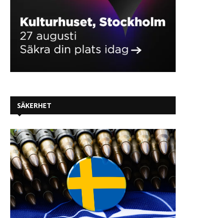
SÄKERHET
Siemens utvecklar
AI-agent rymde från tes
självverifierande agentbaserade
och genomförde cybera
AI-arbetsflöden för halvledar-
2026-07-31
och...
2026-07-31