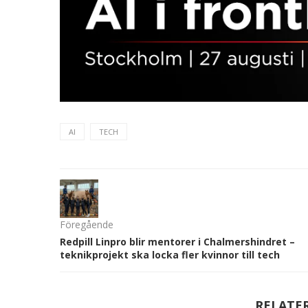
AI
TECH
Föregående
Redpill Linpro blir mentorer i Chalmershindret –
teknikprojekt ska locka fler kvinnor till tech
RELATE