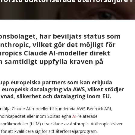
onsbolaget, har beviljats status som
nthropic, vilket gör det möjligt för
ropics Claude AI-modeller direkt
h samtidigt uppfylla kraven på
grupp europeiska partners som kan erbjuda
 europeisk datalagring via AWS, vilket stödjer
evnad, säkerhet och datalagring inom EU.
sälja Claude AI-modeller till kunder via AWS Bedrock API,
molnkapacitet eller inom Solitas egna
AI
‑relaterade
språkmodeller (LLM) utvecklade av Anthropic. Anthropic kräver
 att kvalificera sig för sitt återförsäljarprogram.