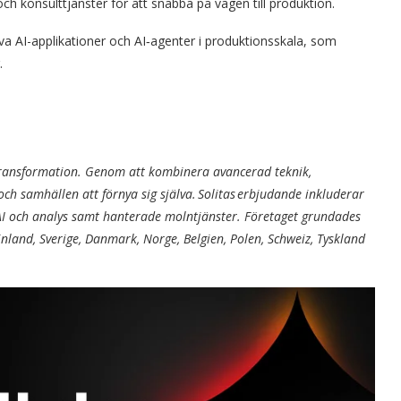
ch konsulttjänster för att snabba på vägen till produktion.
va AI-applikationer och AI‑agenter i produktionsskala, som
.
l transformation. Genom att kombinera avancerad teknik,
och samhällen att förnya sig själva. Solitas erbjudande inkluderar
, AI och analys samt hanterade molntjänster. Företaget grundades
nland, Sverige, Danmark, Norge, Belgien, Polen, Schweiz, Tyskland