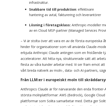
infrastruktur.
Snabbare tid till produktion
: effektivare
hantering av avtal, fakturering och leverantörer
Lösning i företagsklass:
Anthropic-modeller med
av en Cloud MSP-partner (Managed Services Provi
– Vi är stolta över att vara en av de första europeiska å
hinder för organisationer som vill använda Claude-model
erbjuda Anthropic Claude antingen som en fristående t
acceleratorer. Att hitta nya, strukturerade sätt att arb
flesta av våra kunder arbetar med. Vi ser fram emot a
vårt breda nätverk av moln-, data- och AI-partners, säger
Från LLM:er i europeiskt moln till skräddars
Anthropics Claude är för närvarande den enda frontier‑AI
största molnplattformar: AWS (Bedrock), Google Cloud (V
plattformar som Solita samarbetar med. Detta ger Solita