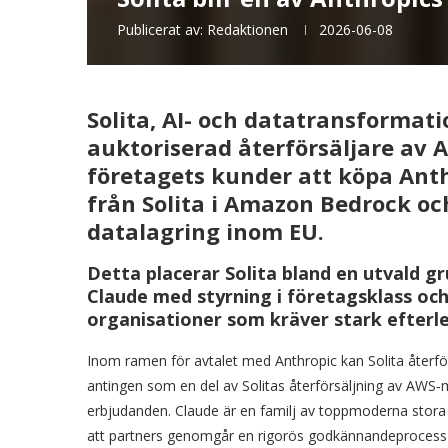
Publicerat av:
Redaktionen
2026-06-08
Solita, AI- och datatransformati
auktoriserad återförsäljare av A
företagets kunder att köpa Anth
från Solita i Amazon Bedrock oc
datalagring inom EU.
Detta placerar Solita bland en utvald 
Claude med styrning i företagsklass och
organisationer som kräver stark efterl
Inom ramen för avtalet med Anthropic kan Solita återför
antingen som en del av Solitas återförsäljning av AWS‑
erbjudanden. Claude är en familj av toppmoderna stora 
att partners genomgår en rigorös godkännandeprocess för