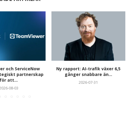
r och ServiceNow
Ny rapport: AI-trafik växer 6,5
ategiskt partnerskap
gånger snabbare än...
för att...
2026-07-31
2026-08-03