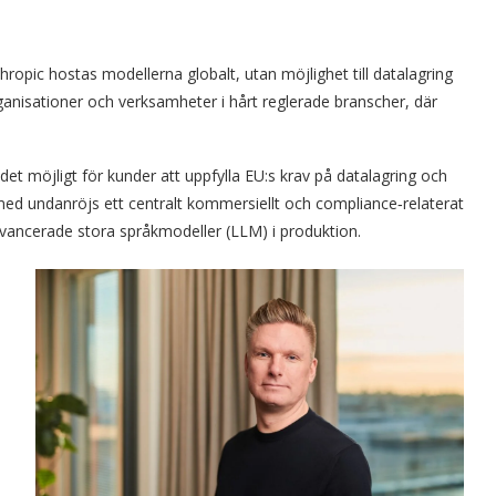
ropic hostas modellerna globalt, utan möjlighet till datalagring
organisationer och verksamheter i hårt reglerade branscher, där
det möjligt för kunder att uppfylla EU:s krav på datalagring och
d undanröjs ett centralt kommersiellt och compliance‑relaterat
avancerade stora språkmodeller (LLM) i produktion.