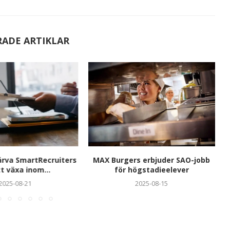
RADE ARTIKLAR
värva SmartRecruiters
MAX Burgers erbjuder SAO-jobb
tt växa inom...
för högstadieelever
2025-08-21
2025-08-15