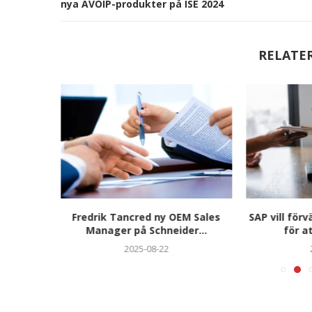
nya AVOIP-produkter på ISE 2024
RELATE
på EY i
Fredrik Tancred ny OEM Sales
SAP vill för
Manager på Schneider...
för a
2025-08-22