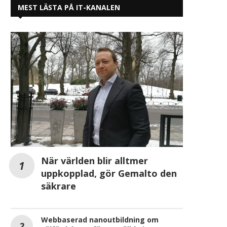
MEST LÄSTA PÅ IT-KANALEN
Gröna Lund rekryterar över 1 000
PION Group rekryterar 
När världen blir alltmer
skräckälskande medarbetare
Eriksson som ny CF
uppkopplad, gör Gemalto den
till...
2025-07-24
säkrare
2025-08-11
Webbaserad nanoutbildning om