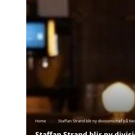
Home
-
Staffan Strand blir ny divisionschef på N
Staffan Strand blir ny divi