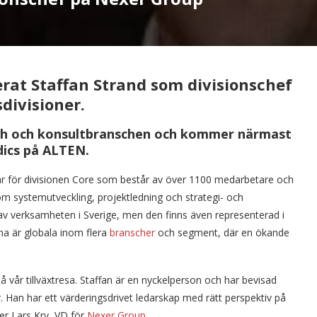
rat Staffan Strand som divisionschef
sdivisioner.
ech och konsultbranschen och kommer närmast
dics på ALTEN.
var för divisionen Core som består av över 1100 medarbetare och
m systemutveckling, projektledning och strategi- och
av verksamheten i Sverige, men den finns även representerad i
na är globala inom flera
branscher
och segment, där en ökande
å vår tillväxtresa. Staffan är en nyckelperson och har bevisad
. Han har ett värderingsdrivet ledarskap med rätt perspektiv på
er Lars Kry, VD för
Nexer Group
.