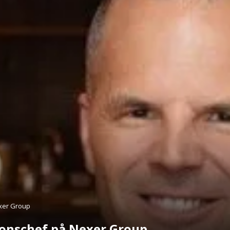
exer Group
sionschef på Nexer Group