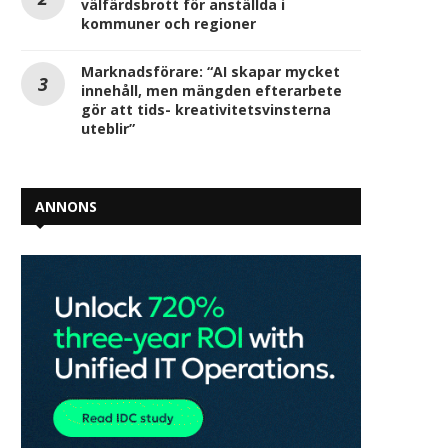
välfärdsbrott för anställda i
kommuner och regioner
Marknadsförare: “AI skapar mycket
innehåll, men mängden efterarbete
gör att tids- kreativitetsvinsterna
uteblir”
ANNONS