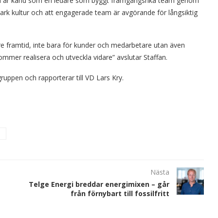
t. Han är känd som en ledare som byggt framgångsrika team genom
tark kultur och att engagerade team är avgörande för långsiktig
ttre framtid, inte bara för kunder och medarbetare utan även
kommer realisera och utveckla vidare” avslutar Staffan.
ruppen och rapporterar till VD Lars Kry.
Nästa
Telge Energi breddar energimixen – går
från förnybart till fossilfritt