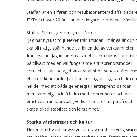
Staffan är en erfaren och resultatorienterad affärsleda
IT/Tech i över 20 år. Han har tidigare erfarenhet från l
Staffan Strand ger sin syn på Nexer:
”Jag har nyfiket följt Nexer från utsidan i många år och 
ska bli riktigt spännande att bli en del av verksamheten
från insidan. Jag inspireras av det starka fokus som finn
på tillväxt med en väl fungerande entreprenörsmodell
som lett till att bolaget vuxit snabbt de senaste åren m
ett stort kundvärde. Just här tror jag att jag kan bidra en
hel del med att både ge energi till entreprenörsandan,
men samtidigt också bidra med erfarenheter och best
practices från storskalig verksamhet för att på så sätt
skapa ökad stabilitet och lönsamhet.”
Starka värderingar och kultur
Nexer är ett värderingsstyrt företag med en tydlig vision 