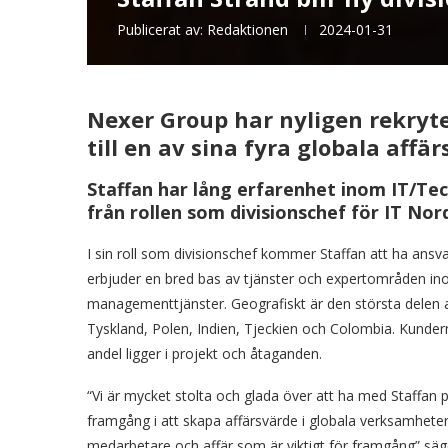
Publicerat av:
Redaktionen
2024-01-31
Nexer Group har nyligen rekryte
till en av sina fyra globala affär
Staffan har lång erfarenhet inom IT/T
från rollen som divisionschef för IT Nor
I sin roll som divisionschef kommer Staffan att ha ans
erbjuder en bred bas av tjänster och expertområden ino
managementtjänster. Geografiskt är den största delen 
Tyskland, Polen, Indien, Tjeckien och Colombia. Kunder
andel ligger i projekt och åtaganden.
“Vi är mycket stolta och glada över att ha med Staffan p
framgång i att skapa affärsvärde i globala verksamheter
medarbetare och affär som är viktigt för framgång” säg