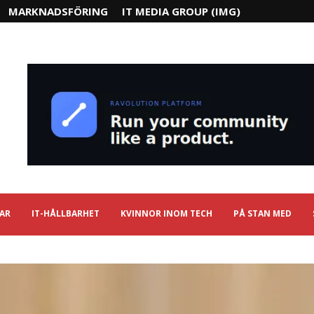
MARKNADSFÖRING
IT MEDIA GROUP (IMG)
IAR
IT-HÅLLBARHET
KVINNOR INOM TECH
PÅ STAN MED