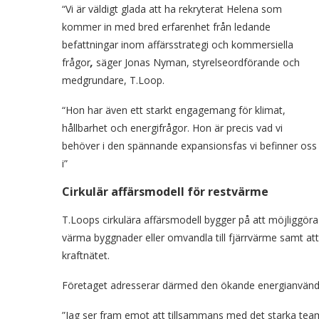
“Vi är väldigt glada att ha rekryterat Helena som
kommer in med bred erfarenhet från ledande
befattningar inom affärsstrategi och kommersiella
frågor
,
säger Jonas Nyman, styrelseordförande och
medgrundare, T.Loop.
“Hon har även ett starkt engagemang för klimat,
hållbarhet och energifrågor. Hon är precis vad vi
behöver i den spännande expansionsfas vi befinner oss
i”
Cirkulär affärsmodell för restvärme
T.Loops cirkulära affärsmodell bygger på att möjliggöra
värma byggnader eller omvandla till fjärrvärme samt att t
kraftnätet.
Företaget adresserar därmed den ökande energianvändn
”Jag ser fram emot att tillsammans med det starka team