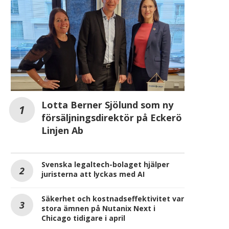
Lotta Berner Sjölund som ny
försäljningsdirektör på Eckerö
Linjen Ab
Christer Wikner, Metacon: ”Vi
Vinnergi stärker energi
behöver inte gå tillbaka...
med Kraftkonsult
Svenska legaltech-bolaget hjälper
2025-08-28
2025-08-20
juristerna att lyckas med AI
Säkerhet och kostnadseffektivitet var
stora ämnen på Nutanix Next i
Chicago tidigare i april