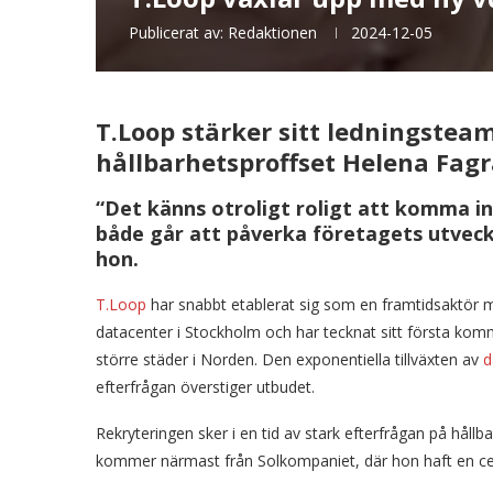
Publicerat av:
Redaktionen
2024-12-05
T.Loop stärker sitt ledningstea
hållbarhetsproffset Helena Fag
“Det känns otroligt roligt att komma in 
både går att påverka företagets utveck
hon.
T.Loop
har snabbt etablerat sig som en framtidsaktör me
datacenter i Stockholm och har tecknat sitt första komme
större städer i Norden. Den exponentiella tillväxten av
d
efterfrågan överstiger utbudet.
Rekryteringen sker i en tid av stark efterfrågan på hå
kommer närmast från Solkompaniet, där hon haft en centra