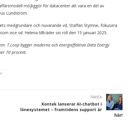
affärsmodell möjliggör för datacenter att vara en del av
eus Lundström.
gets medgrundare och nuvarande vd, Staffan Stymne, fokusera
som vice vd. Helena tillträder sin roll den 15 januari 2025.
stem. T.Loop bygger moderna och energieffektiva Data Energy
er 70 procent.
OP
Nästa
Kontek lanserar AI-chatbot i
lönesystemet – framtidens support är
här!