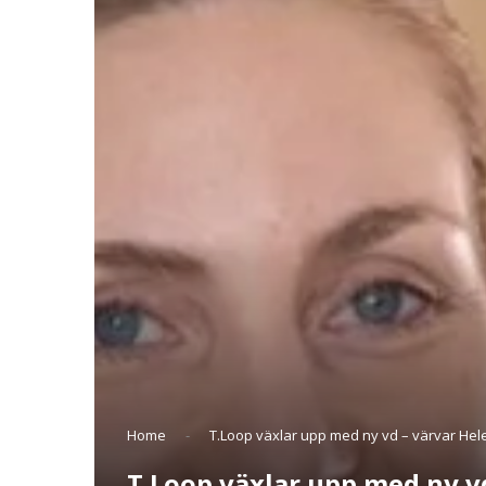
Home
-
T.Loop växlar upp med ny vd – värvar He
T.Loop växlar upp med ny v