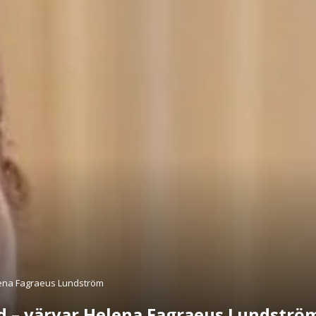
lena Fagraeus Lundström
d – värvar Helena Fagraeus Lundströ