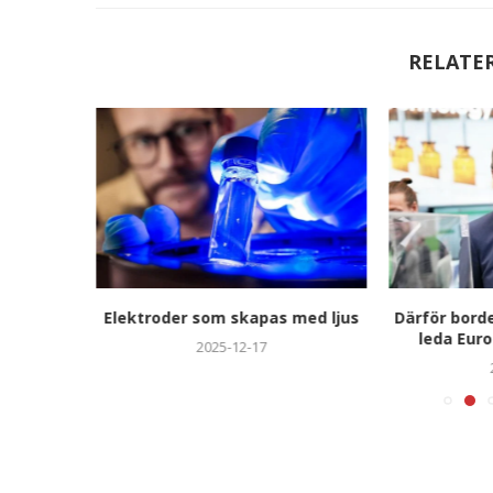
RELATE
upplever
Elektroder som skapas med ljus
Därför bord
sfullt
leda Euro
2025-12-17