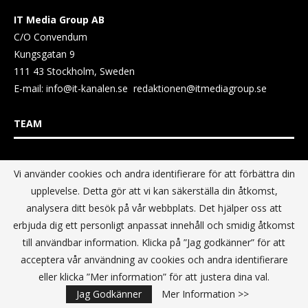
IT Media Group AB
C/O Convendum
Kungsgatan 9
111 43 Stockholm, Sweden
E-mail:
info@it-kanalen.se
redaktionen@itmediagroup.se
TEAM
Ansvarig Utgivare och VD:
Vi använder cookies och andra identifierare för att förbättra din
Annika Guldroth
upplevelse. Detta gör att vi kan säkerställa din åtkomst,
E-mail:
annika@itmediagroup.se
analysera ditt besök på vår webbplats. Det hjälper oss att
erbjuda dig ett personligt anpassat innehåll och smidig åtkomst
TERMS & CONDITIONS / VILLKOR
till användbar information. Klicka på ”Jag godkänner” för att
acceptera vår användning av cookies och andra identifierare
eller klicka ”Mer information” för att justera dina val.
Data Privacy Policy
Jag Godkänner
Mer Information >>
Terms & Conditions For Digital Advertising